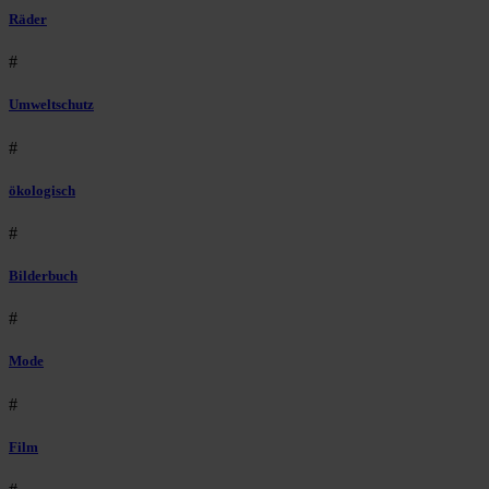
Räder
#
Umweltschutz
#
ökologisch
#
Bilderbuch
#
Mode
#
Film