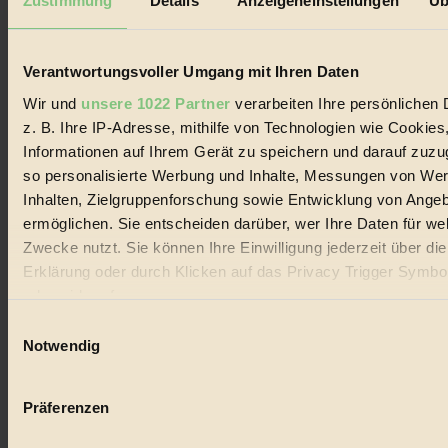
Zustimmung
Details
Anzeigeneinstellungen
Üb
Impressum & Disclaimer
Datenschutz
Mediadaten
Verantwortungsvoller Umgang mit Ihren Daten
Biorama steht für einen nachhaltigen Lebensstil und bewussten
Wir und
unsere 1022 Partner
verarbeiten Ihre persönlichen 
Lebenswandel. Es ist eine moderne Plattform für Ideen, Menschen
und Produkte, ein Leitfaden im schnell wachsenden Markt des
z. B. Ihre IP-Adresse, mithilfe von Technologien wie Cookies
Handels mit Bioprodukten, des Fair-Trade sowie der Branche
Informationen auf Ihrem Gerät zu speichern und darauf zuzu
alternativer Energien.
so personalisierte Werbung und Inhalte, Messungen von We
Social Media
Inhalten, Zielgruppenforschung sowie Entwicklung von Ange
22.601 Fans auf Facebook
ermöglichen. Sie entscheiden darüber, wer Ihre Daten für we
3.415 Follower auf Twitter
Folge uns auf Instagram
Zwecke nutzt. Sie können Ihre Einwilligung jederzeit über di
Themen
Erklärung oder durch Klicken auf das Privacy Trigger Symbo
#
oder widerrufen
Bio
Einwilligungsauswahl
Wenn Sie es erlauben, würden wir auch gerne:
Notwendig
#
Informationen über Ihre geografische Lage erfassen, 
auf einige Meter genau sein können
Nachhaltigkeit
Präferenzen
Ihr Gerät durch aktives Scannen nach bestimmten 
#
(Fingerprinting) identifizieren