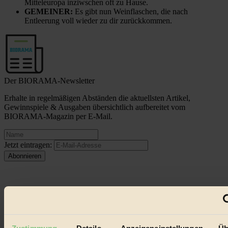
Mitteleuropa inziwschen oft zu Hause.
GEMEINER:
Es gibt nun Weinflaschen, die nach
Entleerung voll wieder zu dir zurückkommen.
Der BIORAMA-Newsletter
Erhalte in regelmäßigen Abständen die aktuellsten Artikel,
Gewinnspiele & Ausgaben übersichtlich aufbereitet vom
BIORAMA-Magazin per E-Mail.
Jetzt eintragen:
© 2026 Biorama GmbH