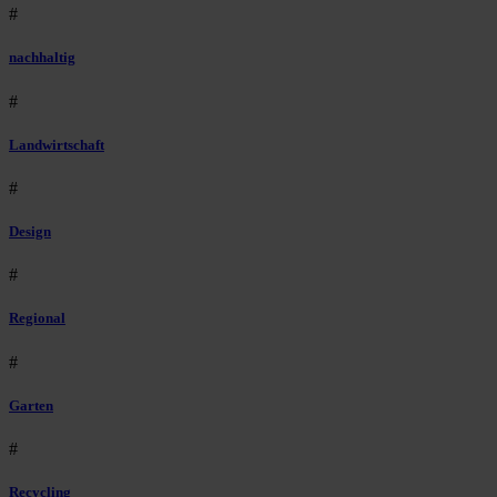
#
nachhaltig
#
Landwirtschaft
#
Design
#
Regional
#
Garten
#
Recycling