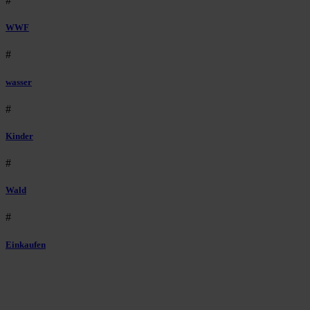
#
WWF
#
wasser
#
Kinder
#
Wald
#
Einkaufen