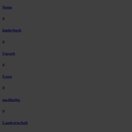
Natur
#
kinderbuch
#
Umwelt
#
Essen
#
nachhaltig
#
Landwirtschaft