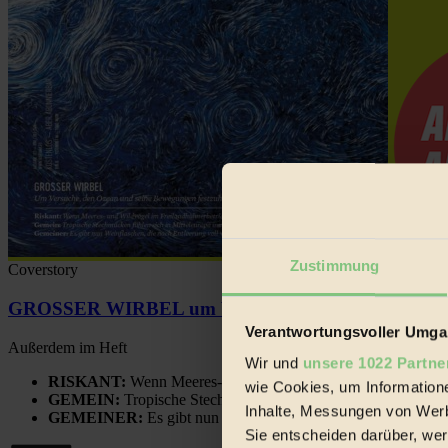
Zustimmung
Coverstory
GROSSER WIRBEL um Versuche, den Ozean und sein
Verantwortungsvoller Umgan
Außerdem im Heft
Wir und
unsere 1022 Partne
RISKANT:
Wenn Meeres- und Wildvögel im Freilandhühnerbe
wie Cookies, um Information
GEMEIN:
Tropische Stechmücken fühlen sich in Mitteleuropa
Inhalte, Messungen von Werb
GEMEINER:
Es gibt nun Weinflaschen, die nach Entleerung
Sie entscheiden darüber, wer