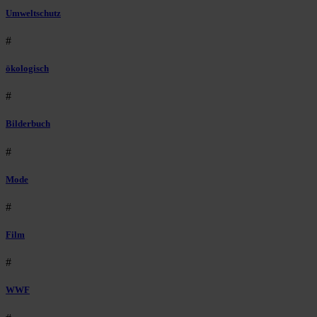
Umweltschutz
#
ökologisch
#
Bilderbuch
#
Mode
#
Film
#
WWF