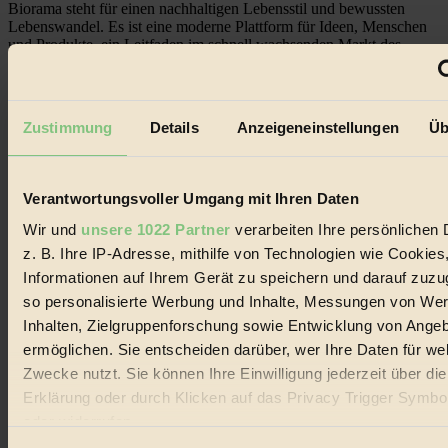
Biorama steht für einen nachhaltigen Lebensstil und bewussten
Lebenswandel. Es ist eine moderne Plattform für Ideen, Menschen
und Produkte, ein Leitfaden im schnell wachsenden Markt des
Handels mit Bioprodukten, des Fair-Trade sowie der Branche
alternativer Energien.
Social Media
Zustimmung
Details
Anzeigeneinstellungen
Üb
22.601 Fans auf Facebook
3.415 Follower auf Twitter
Folge uns auf Instagram
Themen
Verantwortungsvoller Umgang mit Ihren Daten
#
Wir und
unsere 1022 Partner
verarbeiten Ihre persönlichen 
Bio
z. B. Ihre IP-Adresse, mithilfe von Technologien wie Cookies
Informationen auf Ihrem Gerät zu speichern und darauf zuzu
#
so personalisierte Werbung und Inhalte, Messungen von We
Nachhaltigkeit
Inhalten, Zielgruppenforschung sowie Entwicklung von Ange
ermöglichen. Sie entscheiden darüber, wer Ihre Daten für we
#
Zwecke nutzt. Sie können Ihre Einwilligung jederzeit über di
Erklärung oder durch Klicken auf das Privacy Trigger Symbo
Vegan
oder widerrufen
#