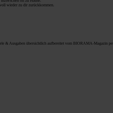
 inziwschen oft zu Hause.
 voll wieder zu dir zurückkommen.
spiele & Ausgaben übersichtlich aufbereitet vom BIORAMA-Magazin pe