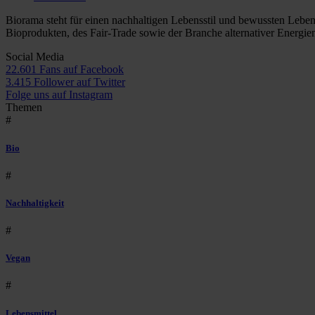
Biorama steht für einen nachhaltigen Lebensstil und bewussten Lebe
Bioprodukten, des Fair-Trade sowie der Branche alternativer Energie
Social Media
22.601 Fans auf Facebook
3.415 Follower auf Twitter
Folge uns auf Instagram
Themen
#
Bio
#
Nachhaltigkeit
#
Vegan
#
Lebensmittel