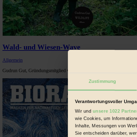
Wald- und Wiesen-Wave
Allgemein
Gudrun Gut, Gründungsmitglied von Einstürzende Neubauten und Malar
Zustimmung
Verantwortungsvoller Umgan
Wir und
unsere 1022 Partne
wie Cookies, um Information
Inhalte, Messungen von Werb
Sie entscheiden darüber, wer