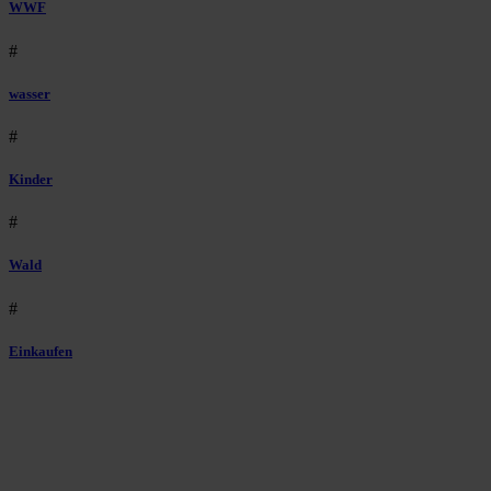
WWF
#
wasser
#
Kinder
#
Wald
#
Einkaufen