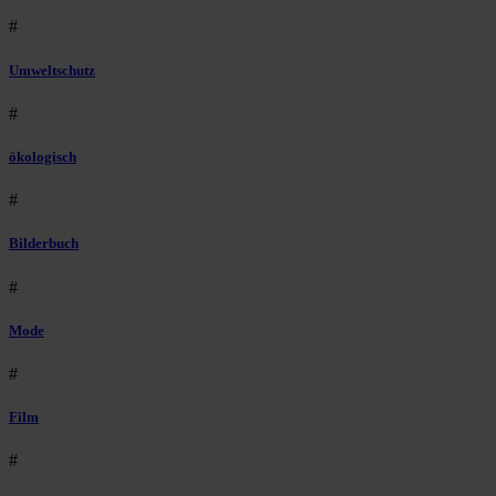
#
Umweltschutz
#
ökologisch
#
Bilderbuch
#
Mode
#
Film
#