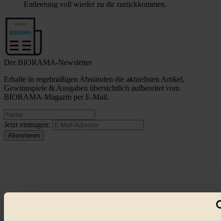
Entleerung voll wieder zu dir zurückkommen.
Der BIORAMA-Newsletter
Erhalte in regelmäßigen Abständen die aktuellsten Artikel,
Gewinnspiele & Ausgaben übersichtlich aufbereitet vom
BIORAMA-Magazin per E-Mail.
Jetzt eintragen:
© 2026 Biorama GmbH
Impressum & Disclaimer