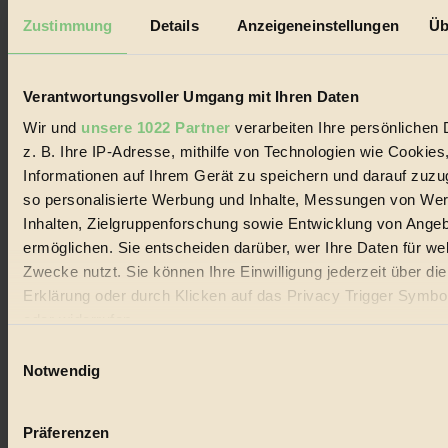
Datenschutz
Mediadaten
Zustimmung
Details
Anzeigeneinstellungen
Üb
Biorama steht für einen nachhaltigen Lebensstil und bewussten
Lebenswandel. Es ist eine moderne Plattform für Ideen, Menschen
und Produkte, ein Leitfaden im schnell wachsenden Markt des
Verantwortungsvoller Umgang mit Ihren Daten
Handels mit Bioprodukten, des Fair-Trade sowie der Branche
alternativer Energien.
Wir und
unsere 1022 Partner
verarbeiten Ihre persönlichen 
z. B. Ihre IP-Adresse, mithilfe von Technologien wie Cookies
Social Media
Informationen auf Ihrem Gerät zu speichern und darauf zuzu
22.601 Fans auf Facebook
3.415 Follower auf Twitter
so personalisierte Werbung und Inhalte, Messungen von We
Folge uns auf Instagram
Inhalten, Zielgruppenforschung sowie Entwicklung von Ange
Themen
ermöglichen. Sie entscheiden darüber, wer Ihre Daten für we
#
Zwecke nutzt. Sie können Ihre Einwilligung jederzeit über di
Bio
Erklärung oder durch Klicken auf das Privacy Trigger Symbo
oder widerrufen
#
Einwilligungsauswahl
Wenn Sie es erlauben, würden wir auch gerne:
Nachhaltigkeit
Notwendig
Informationen über Ihre geografische Lage erfassen, 
#
auf einige Meter genau sein können
Präferenzen
Ihr Gerät durch aktives Scannen nach bestimmten 
Vegan