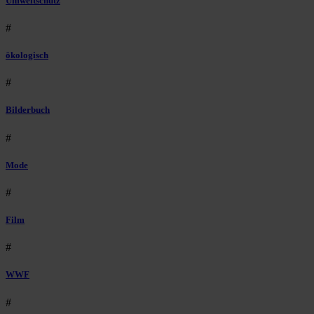
Umweltschutz
#
ökologisch
#
Bilderbuch
#
Mode
#
Film
#
WWF
#