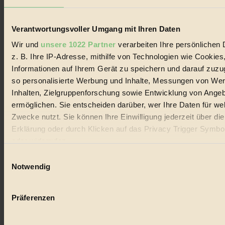
Lebenswandel. Es ist eine moderne Plattform für Ideen, Menschen
und Produkte, ein Leitfaden im schnell wachsenden Markt des
Handels mit Bioprodukten, des Fair-Trade sowie der Branche
Verantwortungsvoller Umgang mit Ihren Daten
alternativer Energien.
Wir und
unsere 1022 Partner
verarbeiten Ihre persönlichen 
Social Media
z. B. Ihre IP-Adresse, mithilfe von Technologien wie Cookies
22.601 Fans auf Facebook
3.415 Follower auf Twitter
Informationen auf Ihrem Gerät zu speichern und darauf zuzu
Folge uns auf Instagram
so personalisierte Werbung und Inhalte, Messungen von We
Themen
Inhalten, Zielgruppenforschung sowie Entwicklung von Ange
#
ermöglichen. Sie entscheiden darüber, wer Ihre Daten für we
Bio
Zwecke nutzt. Sie können Ihre Einwilligung jederzeit über di
Erklärung oder durch Klicken auf das Privacy Trigger Symbo
#
oder widerrufen
Nachhaltigkeit
Einwilligungsauswahl
Wenn Sie es erlauben, würden wir auch gerne:
Notwendig
#
Informationen über Ihre geografische Lage erfassen, 
auf einige Meter genau sein können
Vegan
Präferenzen
Ihr Gerät durch aktives Scannen nach bestimmten 
#
(Fingerprinting) identifizieren