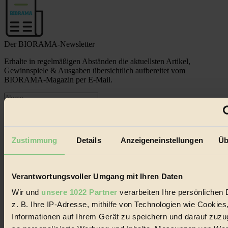
Der BIORAMA-Newsletter
Erhalte in regelmäßigen Abständen die aktuellsten Artikel,
Gewinnspiele & Ausgaben übersichtlich aufbereitet vom
BIORAMA-Magazin per E-Mail.
Jetzt eintragen:
Zustimmung
Details
Anzeigeneinstellungen
Üb
Verantwortungsvoller Umgang mit Ihren Daten
© 2026 Biorama GmbH
Wir und
unsere 1022 Partner
verarbeiten Ihre persönlichen 
Impressum & Disclaimer
z. B. Ihre IP-Adresse, mithilfe von Technologien wie Cookies
Datenschutz
Informationen auf Ihrem Gerät zu speichern und darauf zuzu
Mediadaten