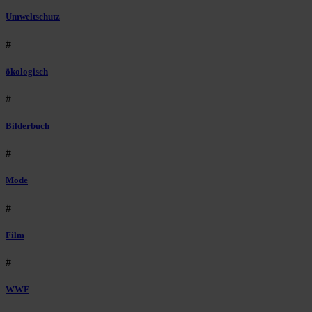
Umweltschutz
#
ökologisch
#
Bilderbuch
#
Mode
#
Film
#
WWF