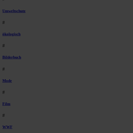
Umweltschutz
#
ökologisch
#
Bilderbuch
#
Mode
#
Film
#
WWF