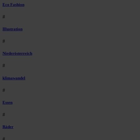
Eco Fashion
#
Illustration
#
Niederösterreich
#
klimawandel
#
Essen
#
Räder
#