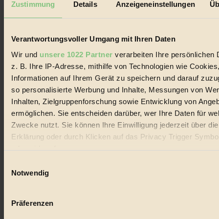
Zustimmung
Details
Anzeigeneinstellungen
Üb
Biorama steht für einen nachhaltigen Lebensstil und bewussten
Lebenswandel. Es ist eine moderne Plattform für Ideen, Menschen
und Produkte, ein Leitfaden im schnell wachsenden Markt des
Verantwortungsvoller Umgang mit Ihren Daten
Handels mit Bioprodukten, des Fair-Trade sowie der Branche
alternativer Energien.
Wir und
unsere 1022 Partner
verarbeiten Ihre persönlichen 
Social Media
z. B. Ihre IP-Adresse, mithilfe von Technologien wie Cookies
22.601 Fans auf Facebook
Informationen auf Ihrem Gerät zu speichern und darauf zuzu
3.415 Follower auf Twitter
so personalisierte Werbung und Inhalte, Messungen von We
Folge uns auf Instagram
Themen
Inhalten, Zielgruppenforschung sowie Entwicklung von Ange
#
ermöglichen. Sie entscheiden darüber, wer Ihre Daten für we
Zwecke nutzt. Sie können Ihre Einwilligung jederzeit über di
Bio
Erklärung oder durch Klicken auf das Privacy Trigger Symbo
#
oder widerrufen
Einwilligungsauswahl
Nachhaltigkeit
Wenn Sie es erlauben, würden wir auch gerne:
Notwendig
Informationen über Ihre geografische Lage erfassen, 
#
auf einige Meter genau sein können
Präferenzen
Vegan
Ihr Gerät durch aktives Scannen nach bestimmten 