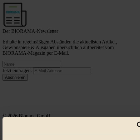
Der BIORAMA-Newsletter
Erhalte in regelmäßigen Abständen die aktuellsten Artikel,
Gewinnspiele & Ausgaben übersichtlich aufbereitet vom
BIORAMA-Magazin per E-Mail.
Jetzt eintragen:
© 2026 Biorama GmbH
Impressum & Disclaimer
Datenschutz
Mediadaten