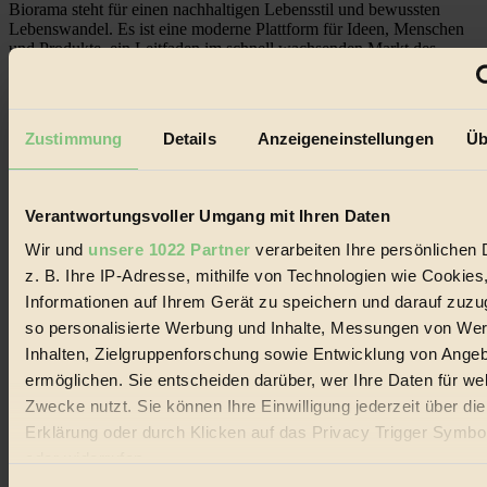
Biorama steht für einen nachhaltigen Lebensstil und bewussten
Lebenswandel. Es ist eine moderne Plattform für Ideen, Menschen
und Produkte, ein Leitfaden im schnell wachsenden Markt des
Handels mit Bioprodukten, des Fair-Trade sowie der Branche
alternativer Energien.
Social Media
Zustimmung
Details
Anzeigeneinstellungen
Üb
22.601 Fans auf Facebook
3.415 Follower auf Twitter
Folge uns auf Instagram
Themen
Verantwortungsvoller Umgang mit Ihren Daten
#
Wir und
unsere 1022 Partner
verarbeiten Ihre persönlichen 
Bio
z. B. Ihre IP-Adresse, mithilfe von Technologien wie Cookies
Informationen auf Ihrem Gerät zu speichern und darauf zuzu
#
so personalisierte Werbung und Inhalte, Messungen von We
Nachhaltigkeit
Inhalten, Zielgruppenforschung sowie Entwicklung von Ange
ermöglichen. Sie entscheiden darüber, wer Ihre Daten für we
#
Zwecke nutzt. Sie können Ihre Einwilligung jederzeit über di
Erklärung oder durch Klicken auf das Privacy Trigger Symbo
Vegan
oder widerrufen
#