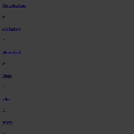
Umweltschutz
#
ökologisch
#
Bilderbuch
#
Mode
#
Film
#
WWF