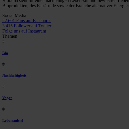
Biorama steht für einen nachhaltigen Lebensstil und bewussten Lebe
Bioprodukten, des Fair-Trade sowie der Branche alternativer Energie
Social Media
22.601 Fans auf Facebook
3.415 Follower auf Twitter
Folge uns auf Instagram
Themen
#
Bio
#
Nachhaltigkeit
#
Vegan
#
Lebensmittel