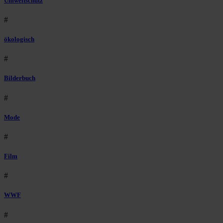
Umweltschutz
#
ökologisch
#
Bilderbuch
#
Mode
#
Film
#
WWF
#