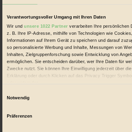
Lebenswandel. Es ist eine moderne Plattform für Ideen, Menschen
und Produkte, ein Leitfaden im schnell wachsenden Markt des
Handels mit Bioprodukten, des Fair-Trade sowie der Branche
Verantwortungsvoller Umgang mit Ihren Daten
alternativer Energien.
Wir und
unsere 1022 Partner
verarbeiten Ihre persönlichen 
Social Media
z. B. Ihre IP-Adresse, mithilfe von Technologien wie Cookies
22.601 Fans auf Facebook
3.415 Follower auf Twitter
Informationen auf Ihrem Gerät zu speichern und darauf zuzu
Folge uns auf Instagram
so personalisierte Werbung und Inhalte, Messungen von We
Themen
Inhalten, Zielgruppenforschung sowie Entwicklung von Ange
#
ermöglichen. Sie entscheiden darüber, wer Ihre Daten für we
Bio
Zwecke nutzt. Sie können Ihre Einwilligung jederzeit über di
Erklärung oder durch Klicken auf das Privacy Trigger Symbo
#
oder widerrufen
Nachhaltigkeit
Einwilligungsauswahl
Wenn Sie es erlauben, würden wir auch gerne:
Notwendig
#
Informationen über Ihre geografische Lage erfassen, 
auf einige Meter genau sein können
Vegan
Präferenzen
Ihr Gerät durch aktives Scannen nach bestimmten 
#
(Fingerprinting) identifizieren