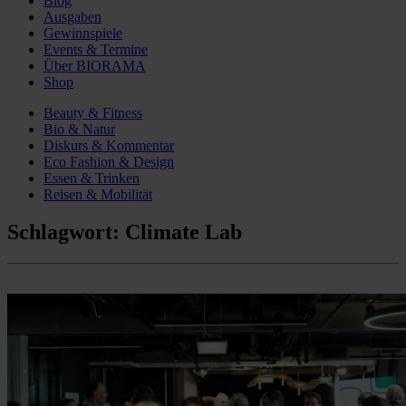
Blog
Ausgaben
Gewinnspiele
Events & Termine
Über BIORAMA
Shop
Beauty & Fitness
Bio & Natur
Diskurs & Kommentar
Eco Fashion & Design
Essen & Trinken
Reisen & Mobilität
Schlagwort:
Climate Lab