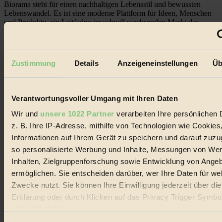
Biorama steht für einen nachhaltigen Lebensstil und bewussten
Lebenswandel. Es ist eine moderne Plattform für Ideen, Menschen
und Produkte, ein Leitfaden im schnell wachsenden Markt des
Handels mit Bioprodukten, des Fair-Trade sowie der Branche
alternativer Energien.
Social Media
Zustimmung
Details
Anzeigeneinstellungen
Üb
22.601 Fans auf Facebook
3.415 Follower auf Twitter
Folge uns auf Instagram
Themen
Verantwortungsvoller Umgang mit Ihren Daten
#
Wir und
unsere 1022 Partner
verarbeiten Ihre persönlichen 
Bio
z. B. Ihre IP-Adresse, mithilfe von Technologien wie Cookies
Informationen auf Ihrem Gerät zu speichern und darauf zuzu
#
so personalisierte Werbung und Inhalte, Messungen von We
Nachhaltigkeit
Inhalten, Zielgruppenforschung sowie Entwicklung von Ange
ermöglichen. Sie entscheiden darüber, wer Ihre Daten für we
#
Zwecke nutzt. Sie können Ihre Einwilligung jederzeit über di
Erklärung oder durch Klicken auf das Privacy Trigger Symbo
Vegan
oder widerrufen
#