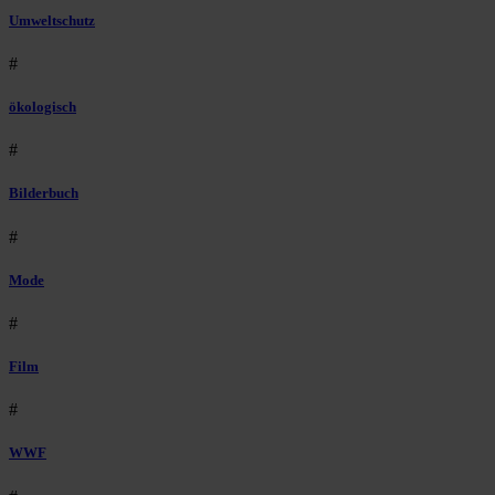
Umweltschutz
#
ökologisch
#
Bilderbuch
#
Mode
#
Film
#
WWF