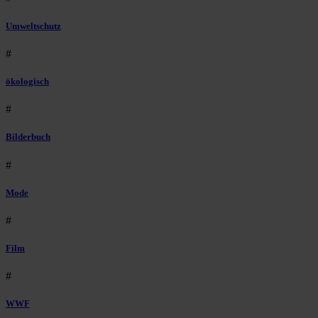
Umweltschutz
#
ökologisch
#
Bilderbuch
#
Mode
#
Film
#
WWF