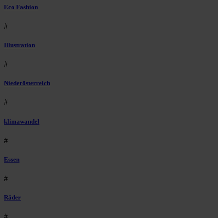
Eco Fashion
#
Illustration
#
Niederösterreich
#
klimawandel
#
Essen
#
Räder
#