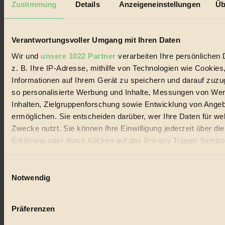
Zustimmung
Details
Anzeigeneinstellungen
Üb
Biorama steht für einen nachhaltigen Lebensstil und bewussten
Lebenswandel. Es ist eine moderne Plattform für Ideen, Menschen
und Produkte, ein Leitfaden im schnell wachsenden Markt des
Verantwortungsvoller Umgang mit Ihren Daten
Handels mit Bioprodukten, des Fair-Trade sowie der Branche
alternativer Energien.
Wir und
unsere 1022 Partner
verarbeiten Ihre persönlichen 
Social Media
z. B. Ihre IP-Adresse, mithilfe von Technologien wie Cookies
22.601 Fans auf Facebook
Informationen auf Ihrem Gerät zu speichern und darauf zuzu
3.415 Follower auf Twitter
so personalisierte Werbung und Inhalte, Messungen von We
Folge uns auf Instagram
Themen
Inhalten, Zielgruppenforschung sowie Entwicklung von Ange
#
ermöglichen. Sie entscheiden darüber, wer Ihre Daten für we
Zwecke nutzt. Sie können Ihre Einwilligung jederzeit über di
Bio
Erklärung oder durch Klicken auf das Privacy Trigger Symbo
#
oder widerrufen
Einwilligungsauswahl
Nachhaltigkeit
Wenn Sie es erlauben, würden wir auch gerne:
Notwendig
Informationen über Ihre geografische Lage erfassen, 
#
auf einige Meter genau sein können
Präferenzen
Vegan
Ihr Gerät durch aktives Scannen nach bestimmten 