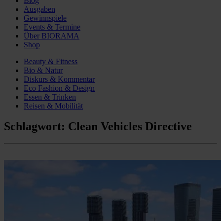
Blog
Ausgaben
Gewinnspiele
Events & Termine
Über BIORAMA
Shop
Beauty & Fitness
Bio & Natur
Diskurs & Kommentar
Eco Fashion & Design
Essen & Trinken
Reisen & Mobilität
Schlagwort:
Clean Vehicles Directive