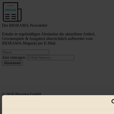
Der BIORAMA-Newsletter
Erhalte in regelmäßigen Abständen die aktuellsten Artikel,
Gewinnspiele & Ausgaben übersichtlich aufbereitet vom
BIORAMA-Magazin per E-Mail.
Jetzt eintragen:
© 2026 Biorama GmbH
Impressum & Disclaimer
Datenschutz
Mediadaten