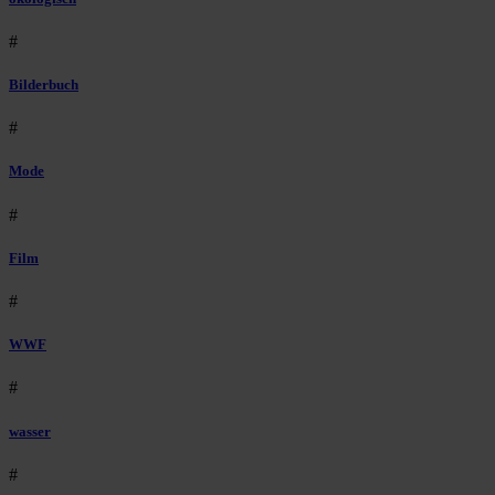
#
Bilderbuch
#
Mode
#
Film
#
WWF
#
wasser
#