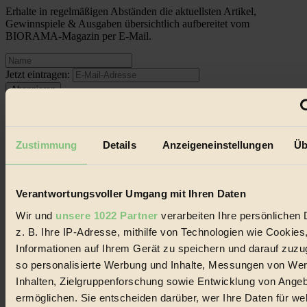
Erhalte in regelmäßigen Abständen die aktuellsten Artikel,
Gewinnspiele & Ausgaben übersichtlich aufbereitet vom
BIORAMA-Magazin per E-Mail.
Jetzt eintragen:
Zustimmung
Details
Anzeigeneinstellungen
Üb
© 2026 Biorama GmbH
Verantwortungsvoller Umgang mit Ihren Daten
Impressum & Disclaimer
Datenschutz
Wir und
unsere 1022 Partner
verarbeiten Ihre persönlichen 
Mediadaten
z. B. Ihre IP-Adresse, mithilfe von Technologien wie Cookies
Biorama steht für einen nachhaltigen Lebensstil und bewussten
Informationen auf Ihrem Gerät zu speichern und darauf zuzu
Lebenswandel. Es ist eine moderne Plattform für Ideen, Menschen
so personalisierte Werbung und Inhalte, Messungen von We
und Produkte, ein Leitfaden im schnell wachsenden Markt des
Inhalten, Zielgruppenforschung sowie Entwicklung von Ange
Handels mit Bioprodukten, des Fair-Trade sowie der Branche
alternativer Energien.
ermöglichen. Sie entscheiden darüber, wer Ihre Daten für we