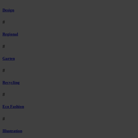
Design
#
Regional
#
Garten
#
Recycling
#
Eco Fashion
#
Illustration