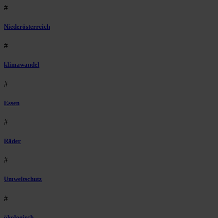
#
Niederösterreich
#
klimawandel
#
Essen
#
Räder
#
Umweltschutz
#
ökologisch