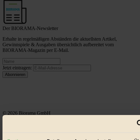
Der BIORAMA-Newsletter
Erhalte in regelmäßigen Abständen die aktuellsten Artikel,
Gewinnspiele & Ausgaben übersichtlich aufbereitet vom
BIORAMA-Magazin per E-Mail.
Jetzt eintragen:
© 2026 Biorama GmbH
Impressum & Disclaimer
Datenschutz
Mediadaten