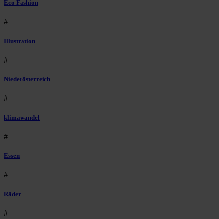
Eco Fashion
#
Illustration
#
Niederösterreich
#
klimawandel
#
Essen
#
Räder
#