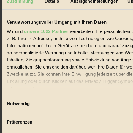
Zustimmung
Details
Anzeigeneinstellungen
Üb
Biorama steht für einen nachhaltigen Lebensstil und bewussten
Lebenswandel. Es ist eine moderne Plattform für Ideen, Menschen
und Produkte, ein Leitfaden im schnell wachsenden Markt des
Handels mit Bioprodukten, des Fair-Trade sowie der Branche
Verantwortungsvoller Umgang mit Ihren Daten
alternativer Energien.
Wir und
unsere 1022 Partner
verarbeiten Ihre persönlichen 
Social Media
z. B. Ihre IP-Adresse, mithilfe von Technologien wie Cookies
22.601 Fans auf Facebook
Informationen auf Ihrem Gerät zu speichern und darauf zuzu
3.415 Follower auf Twitter
Folge uns auf Instagram
so personalisierte Werbung und Inhalte, Messungen von We
Themen
Inhalten, Zielgruppenforschung sowie Entwicklung von Ange
#
ermöglichen. Sie entscheiden darüber, wer Ihre Daten für we
Zwecke nutzt. Sie können Ihre Einwilligung jederzeit über di
Bio
Erklärung oder durch Klicken auf das Privacy Trigger Symbo
#
oder widerrufen
Einwilligungsauswahl
Nachhaltigkeit
Wenn Sie es erlauben, würden wir auch gerne:
Notwendig
#
Informationen über Ihre geografische Lage erfassen, 
auf einige Meter genau sein können
Vegan
Präferenzen
Ihr Gerät durch aktives Scannen nach bestimmten 
(Fingerprinting) identifizieren