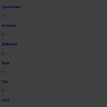
Umweltschutz
#
ökologisch
#
Bilderbuch
#
Mode
#
Film
#
WWF