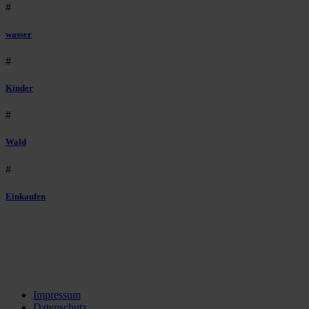
#
wasser
#
Kinder
#
Wald
#
Einkaufen
Impressum
Datenschutz