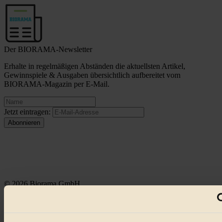
Der BIORAMA-Newsletter
Erhalte in regelmäßigen Abständen die aktuellsten Artikel,
Gewinnspiele & Ausgaben übersichtlich aufbereitet vom
BIORAMA-Magazin per E-Mail.
Jetzt eintragen:
© 2026 Biorama GmbH
Impressum & Disclaimer
Datenschutz
Mediadaten