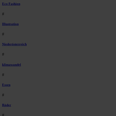
Eco Fashion
#
Illustration
#
Niederösterreich
#
klimawandel
#
Essen
#
Räder
#