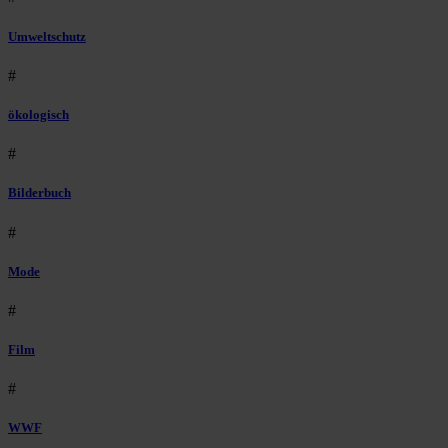
Umweltschutz
#
ökologisch
#
Bilderbuch
#
Mode
#
Film
#
WWF