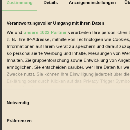
Zustimmung
Details
Anzeigeneinstellungen
Üb
Biorama steht für einen nachhaltigen Lebensstil und bewussten
Lebenswandel. Es ist eine moderne Plattform für Ideen, Menschen
und Produkte, ein Leitfaden im schnell wachsenden Markt des
Verantwortungsvoller Umgang mit Ihren Daten
Handels mit Bioprodukten, des Fair-Trade sowie der Branche
alternativer Energien.
Wir und
unsere 1022 Partner
verarbeiten Ihre persönlichen 
Social Media
z. B. Ihre IP-Adresse, mithilfe von Technologien wie Cookies
22.601 Fans auf Facebook
Informationen auf Ihrem Gerät zu speichern und darauf zuzu
3.415 Follower auf Twitter
so personalisierte Werbung und Inhalte, Messungen von We
Folge uns auf Instagram
Themen
Inhalten, Zielgruppenforschung sowie Entwicklung von Ange
#
ermöglichen. Sie entscheiden darüber, wer Ihre Daten für we
Zwecke nutzt. Sie können Ihre Einwilligung jederzeit über di
Bio
Erklärung oder durch Klicken auf das Privacy Trigger Symbo
#
oder widerrufen
Einwilligungsauswahl
Nachhaltigkeit
Wenn Sie es erlauben, würden wir auch gerne:
Notwendig
Informationen über Ihre geografische Lage erfassen, 
#
auf einige Meter genau sein können
Präferenzen
Vegan
Ihr Gerät durch aktives Scannen nach bestimmten 