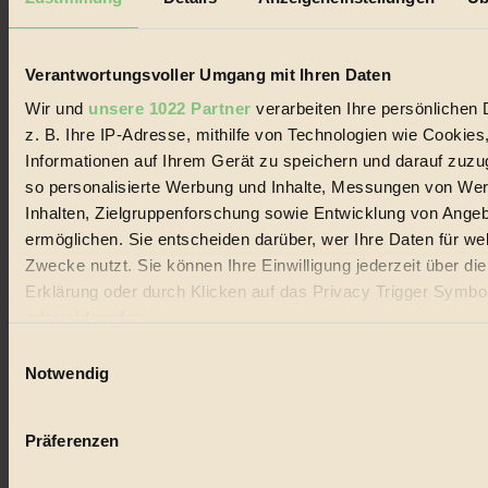
Biorama steht für einen nachhaltigen Lebensstil und bewussten
Lebenswandel. Es ist eine moderne Plattform für Ideen, Menschen
und Produkte, ein Leitfaden im schnell wachsenden Markt des
Handels mit Bioprodukten, des Fair-Trade sowie der Branche
Verantwortungsvoller Umgang mit Ihren Daten
alternativer Energien.
Wir und
unsere 1022 Partner
verarbeiten Ihre persönlichen 
Social Media
z. B. Ihre IP-Adresse, mithilfe von Technologien wie Cookies
22.601 Fans auf Facebook
Informationen auf Ihrem Gerät zu speichern und darauf zuzu
3.415 Follower auf Twitter
Folge uns auf Instagram
so personalisierte Werbung und Inhalte, Messungen von We
Themen
Inhalten, Zielgruppenforschung sowie Entwicklung von Ange
#
ermöglichen. Sie entscheiden darüber, wer Ihre Daten für we
Zwecke nutzt. Sie können Ihre Einwilligung jederzeit über di
Bio
Erklärung oder durch Klicken auf das Privacy Trigger Symbo
#
oder widerrufen
Einwilligungsauswahl
Nachhaltigkeit
Wenn Sie es erlauben, würden wir auch gerne:
Notwendig
#
Informationen über Ihre geografische Lage erfassen, 
auf einige Meter genau sein können
Vegan
Präferenzen
Ihr Gerät durch aktives Scannen nach bestimmten 
#
(Fingerprinting) identifizieren