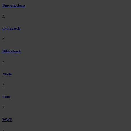
Umweltschutz
#
ökologisch
#
Bilderbuch
#
Mode
#
Film
#
WWF