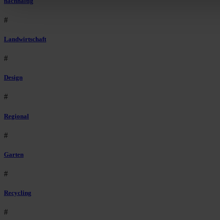
nachhaltig
#
Landwirtschaft
#
Design
#
Regional
#
Garten
#
Recycling
#