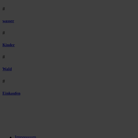
#
wasser
#
Kinder
#
Wald
#
Einkaufen
Impressum