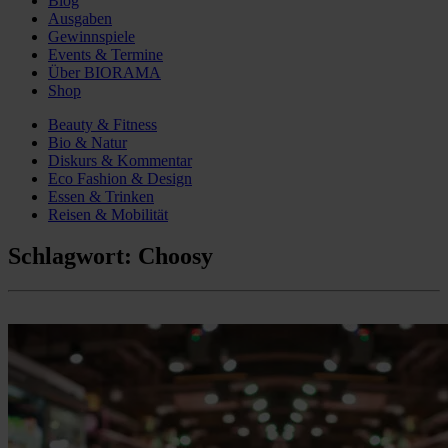
Blog
Ausgaben
Gewinnspiele
Events & Termine
Über BIORAMA
Shop
Beauty & Fitness
Bio & Natur
Diskurs & Kommentar
Eco Fashion & Design
Essen & Trinken
Reisen & Mobilität
Schlagwort:
Choosy