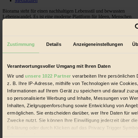
Mediadaten
Biorama steht für einen nachhaltigen Lebensstil und bewussten
Lebenswandel. Es ist eine moderne Plattform für Ideen, Menschen
und Produkte, ein Leitfaden im schnell wachsenden Markt des
Handels mit Bioprodukten, des Fair-Trade sowie der Branche
alternativer Energien.
Social Media
Zustimmung
Details
Anzeigeneinstellungen
Üb
22.601 Fans auf Facebook
3.415 Follower auf Twitter
Folge uns auf Instagram
Themen
Verantwortungsvoller Umgang mit Ihren Daten
#
Wir und
unsere 1022 Partner
verarbeiten Ihre persönlichen 
z. B. Ihre IP-Adresse, mithilfe von Technologien wie Cookies
Bio
Informationen auf Ihrem Gerät zu speichern und darauf zuzu
#
so personalisierte Werbung und Inhalte, Messungen von We
Inhalten, Zielgruppenforschung sowie Entwicklung von Ange
Nachhaltigkeit
ermöglichen. Sie entscheiden darüber, wer Ihre Daten für we
#
Zwecke nutzt. Sie können Ihre Einwilligung jederzeit über di
Erklärung oder durch Klicken auf das Privacy Trigger Symbo
Vegan
oder widerrufen