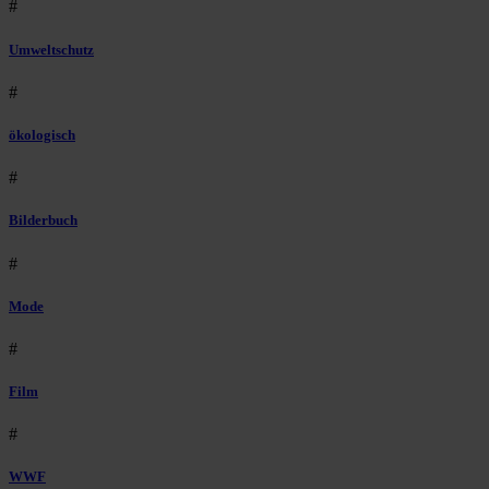
#
Umweltschutz
#
ökologisch
#
Bilderbuch
#
Mode
#
Film
#
WWF