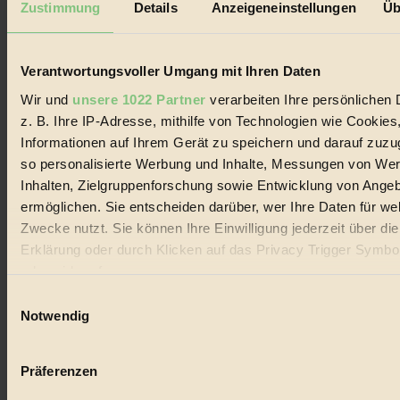
Zustimmung
Details
Anzeigeneinstellungen
Üb
Biorama steht für einen nachhaltigen Lebensstil und bewussten
Lebenswandel. Es ist eine moderne Plattform für Ideen, Menschen
und Produkte, ein Leitfaden im schnell wachsenden Markt des
Verantwortungsvoller Umgang mit Ihren Daten
Handels mit Bioprodukten, des Fair-Trade sowie der Branche
alternativer Energien.
Wir und
unsere 1022 Partner
verarbeiten Ihre persönlichen 
Social Media
z. B. Ihre IP-Adresse, mithilfe von Technologien wie Cookies
22.601 Fans auf Facebook
Informationen auf Ihrem Gerät zu speichern und darauf zuzu
3.415 Follower auf Twitter
so personalisierte Werbung und Inhalte, Messungen von We
Folge uns auf Instagram
Themen
Inhalten, Zielgruppenforschung sowie Entwicklung von Ange
#
ermöglichen. Sie entscheiden darüber, wer Ihre Daten für we
Zwecke nutzt. Sie können Ihre Einwilligung jederzeit über di
Bio
Erklärung oder durch Klicken auf das Privacy Trigger Symbo
#
oder widerrufen
Einwilligungsauswahl
Nachhaltigkeit
Wenn Sie es erlauben, würden wir auch gerne:
Notwendig
Informationen über Ihre geografische Lage erfassen, 
#
auf einige Meter genau sein können
Präferenzen
Vegan
Ihr Gerät durch aktives Scannen nach bestimmten 