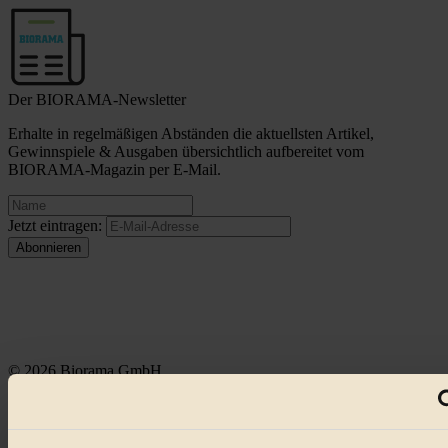
Der BIORAMA-Newsletter
Erhalte in regelmäßigen Abständen die aktuellsten Artikel,
Gewinnspiele & Ausgaben übersichtlich aufbereitet vom
BIORAMA-Magazin per E-Mail.
Jetzt eintragen:
© 2026 Biorama GmbH
Impressum & Disclaimer
Datenschutz
Mediadaten