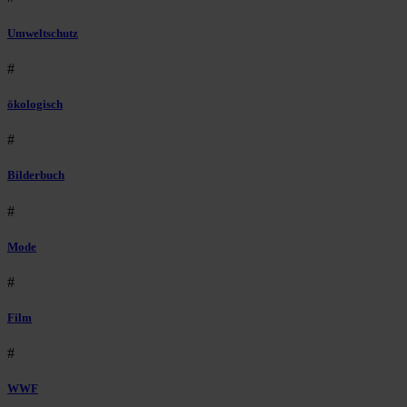
Umweltschutz
#
ökologisch
#
Bilderbuch
#
Mode
#
Film
#
WWF