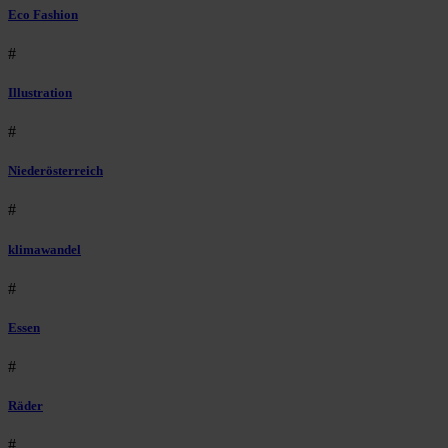
Eco Fashion
#
Illustration
#
Niederösterreich
#
klimawandel
#
Essen
#
Räder
#