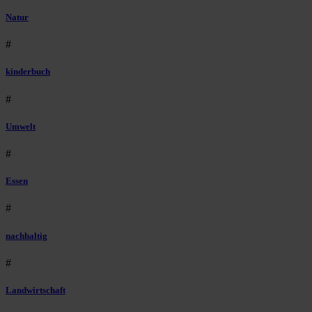
Natur
#
kinderbuch
#
Umwelt
#
Essen
#
nachhaltig
#
Landwirtschaft