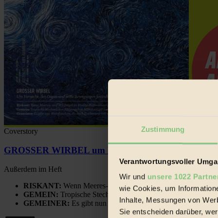
Zustimmung
Coverstory
GROSSER WIRBEL um Versuche, den Ozean und sein
Verantwortungsvoller Umgan
Außerdem im Heft
Wir und
unsere 1022 Partne
RISKANT:
Wenn Meeres- und Wildvögel im Freilandhühnerbe
wie Cookies, um Information
GEMEIN:
Tropische Stechmücken fühlen sich in Mitteleuropa
Inhalte, Messungen von Werb
GEMEINER:
Es gibt nun Weinflaschen, die nach Entleerung
Sie entscheiden darüber, wer