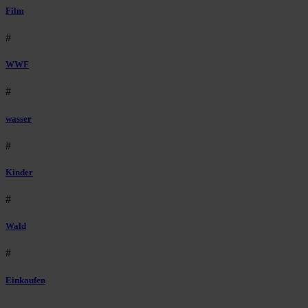
Film
#
WWF
#
wasser
#
Kinder
#
Wald
#
Einkaufen