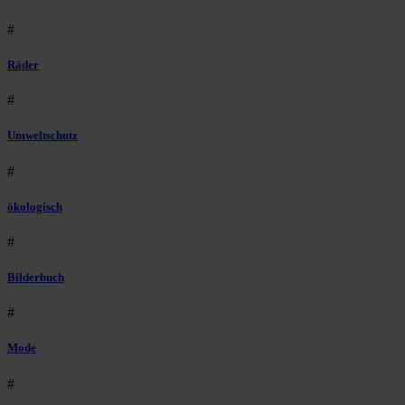
#
Räder
#
Umweltschutz
#
ökologisch
#
Bilderbuch
#
Mode
#