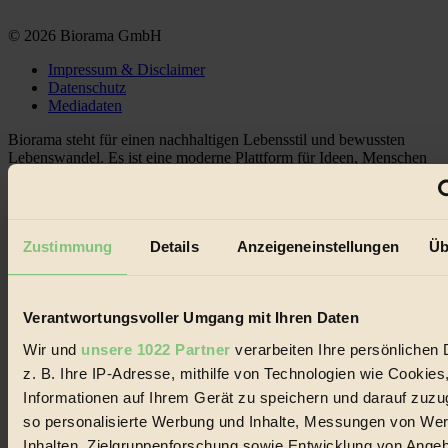
© 2026 Biorama GmbH
Impressum & Disclaimer
Datenschutz
Mediadaten
Biorama steht für einen nachhaltigen Lebensstil und bewussten
Lebenswandel. Es ist eine moderne Plattform für Ideen, Menschen
und Produkte, ein Leitfaden im schnell wachsenden Markt des
Handels mit Bioprodukten, des Fair-Trade sowie der Branche
alternativer Energien.
Social Media
Zustimmung
Details
Anzeigeneinstellungen
Üb
22.601 Fans auf Facebook
3.415 Follower auf Twitter
Folge uns auf Instagram
Verantwortungsvoller Umgang mit Ihren Daten
Themen
#
Wir und
unsere 1022 Partner
verarbeiten Ihre persönlichen 
z. B. Ihre IP-Adresse, mithilfe von Technologien wie Cookies
Bio
Informationen auf Ihrem Gerät zu speichern und darauf zuzu
#
so personalisierte Werbung und Inhalte, Messungen von We
Inhalten, Zielgruppenforschung sowie Entwicklung von Ange