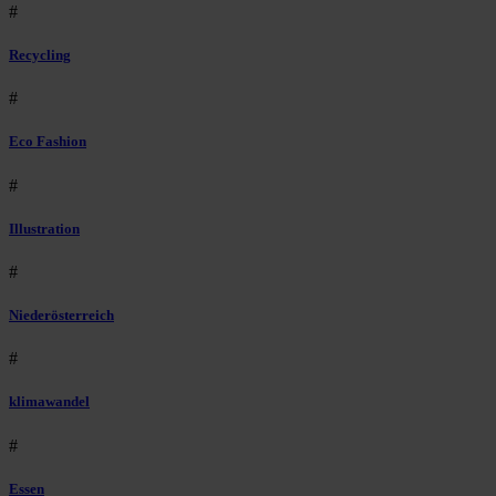
#
Recycling
#
Eco Fashion
#
Illustration
#
Niederösterreich
#
klimawandel
#
Essen