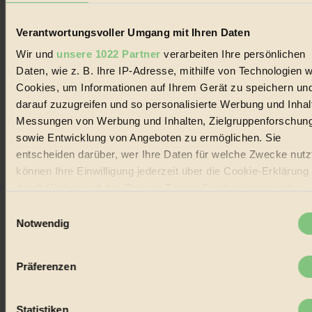
Biorama steht für einen nachhaltigen Lebensstil und bewussten
Lebenswandel. Es ist eine moderne Plattform für Ideen, Menschen
Verantwortungsvoller Umgang mit Ihren Daten
und Produkte, ein Leitfaden im schnell wachsenden Markt des
Wir und
unsere 1022 Partner
verarbeiten Ihre persönlichen
Handels mit Bioprodukten, des Fair-Trade sowie der Branche
alternativer Energien.
Daten, wie z. B. Ihre IP-Adresse, mithilfe von Technologien w
Cookies, um Informationen auf Ihrem Gerät zu speichern un
Social Media
darauf zuzugreifen und so personalisierte Werbung und Inhal
22.601 Fans auf Facebook
3.415 Follower auf Twitter
Messungen von Werbung und Inhalten, Zielgruppenforschun
Folge uns auf Instagram
sowie Entwicklung von Angeboten zu ermöglichen. Sie
Themen
entscheiden darüber, wer Ihre Daten für welche Zwecke nutzt
#
können Ihre Einwilligung jederzeit über die Cookie-Erklärung
Bio
durch Klicken auf das Privacy Trigger Symbol ändern oder
widerrufen
Einwilligungsauswahl
#
Notwendig
Nachhaltigkeit
Wenn Sie es erlauben, würden wir auch gerne:
Informationen über Ihre geografische Lage erfassen,
#
Präferenzen
welche bis auf einige Meter genau sein können
Ihr Gerät durch aktives Scannen nach bestimmten
Vegan
Merkmalen (Fingerprinting) identifizieren
Statistiken