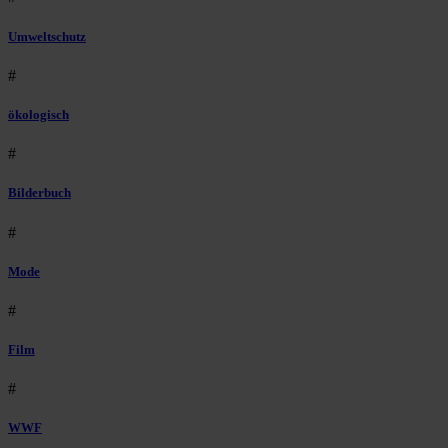
Umweltschutz
#
ökologisch
#
Bilderbuch
#
Mode
#
Film
#
WWF