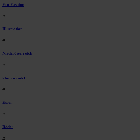
Eco Fashion
#
Illustration
#
Niederösterreich
#
klimawandel
#
Essen
#
Räder
#