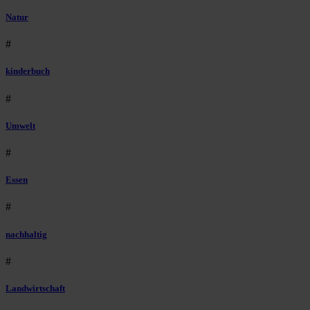
Natur
#
kinderbuch
#
Umwelt
#
Essen
#
nachhaltig
#
Landwirtschaft