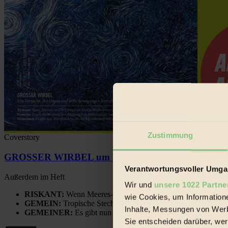
Zustimmung
Coverstory
GROSSER WIRBEL um Versuche, den Ozean und sein
Verantwortungsvoller Umgan
Außerdem im Heft
Wir und
unsere 1022 Partne
RISKANT:
Wenn Meeres- und Wildvögel im Freilandhühnerbe
wie Cookies, um Information
GEMEIN:
Tropische Stechmücken fühlen sich in Mitteleuropa
Inhalte, Messungen von Werb
GEMEINER:
Es gibt nun Weinflaschen, die nach Entleerung
Sie entscheiden darüber, wer