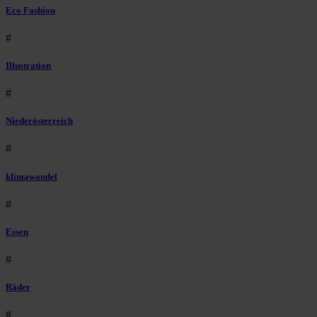
Eco Fashion
#
Illustration
#
Niederösterreich
#
klimawandel
#
Essen
#
Räder
#