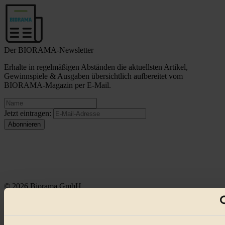
Der BIORAMA-Newsletter
Erhalte in regelmäßigen Abständen die aktuellsten Artikel,
Gewinnspiele & Ausgaben übersichtlich aufbereitet vom
BIORAMA-Magazin per E-Mail.
Jetzt eintragen:
© 2026 Biorama GmbH
Impressum & Disclaimer
Datenschutz
Mediadaten