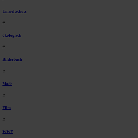
Umweltschutz
#
ökologisch
#
Bilderbuch
#
Mode
#
Film
#
WWF