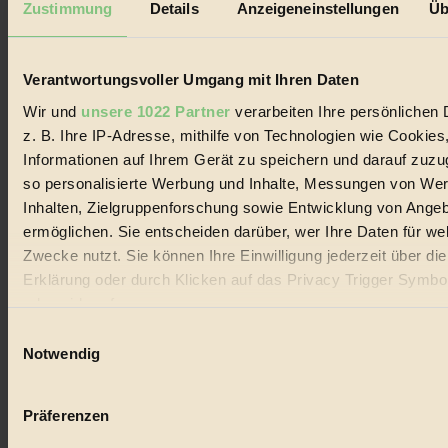
Zustimmung
Details
Anzeigeneinstellungen
Üb
Biorama steht für einen nachhaltigen Lebensstil und bewussten
Lebenswandel. Es ist eine moderne Plattform für Ideen, Menschen
und Produkte, ein Leitfaden im schnell wachsenden Markt des
Verantwortungsvoller Umgang mit Ihren Daten
Handels mit Bioprodukten, des Fair-Trade sowie der Branche
alternativer Energien.
Wir und
unsere 1022 Partner
verarbeiten Ihre persönlichen 
Social Media
z. B. Ihre IP-Adresse, mithilfe von Technologien wie Cookies
22.601 Fans auf Facebook
Informationen auf Ihrem Gerät zu speichern und darauf zuzu
3.415 Follower auf Twitter
so personalisierte Werbung und Inhalte, Messungen von We
Folge uns auf Instagram
Themen
Inhalten, Zielgruppenforschung sowie Entwicklung von Ange
#
ermöglichen. Sie entscheiden darüber, wer Ihre Daten für we
Zwecke nutzt. Sie können Ihre Einwilligung jederzeit über di
Bio
Erklärung oder durch Klicken auf das Privacy Trigger Symbo
#
oder widerrufen
Einwilligungsauswahl
Nachhaltigkeit
Wenn Sie es erlauben, würden wir auch gerne:
Notwendig
Informationen über Ihre geografische Lage erfassen, 
#
auf einige Meter genau sein können
Präferenzen
Vegan
Ihr Gerät durch aktives Scannen nach bestimmten 