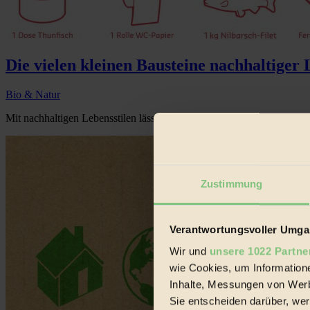
Die vielen kleinen Bausteine nachhaltiger 
Bio & Natur
Mit nachhaltigen Lebensstilen lässt sich einiges erreichen...
Zustimmung
Verantwortungsvoller Umgan
Wir und
unsere 1022 Partne
wie Cookies, um Information
Inhalte, Messungen von Werb
Sie entscheiden darüber, wer