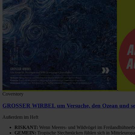
Coverstory
GROSSER WIRBEL um Versuche, den Ozean und sein
Außerdem im Heft
RISKANT:
Wenn Meeres- und Wildvögel im Freilandhühnerbe
GEMEIN:
Tropische Stechmücken fühlen sich in Mitteleuropa