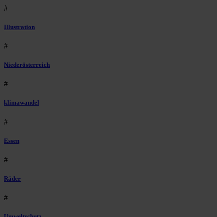
#
Illustration
#
Niederösterreich
#
klimawandel
#
Essen
#
Räder
#
Umweltschutz