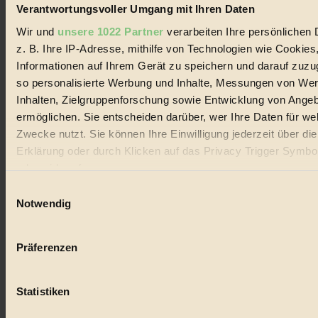
Lebenswandel. Es ist eine moderne Plattform für Ideen, Menschen
Verantwortungsvoller Umgang mit Ihren Daten
und Produkte, ein Leitfaden im schnell wachsenden Markt des
Handels mit Bioprodukten, des Fair-Trade sowie der Branche
Wir und
unsere 1022 Partner
verarbeiten Ihre persönlichen 
alternativer Energien.
z. B. Ihre IP-Adresse, mithilfe von Technologien wie Cookies
Informationen auf Ihrem Gerät zu speichern und darauf zuzu
Social Media
22.601 Fans auf Facebook
so personalisierte Werbung und Inhalte, Messungen von We
3.415 Follower auf Twitter
Inhalten, Zielgruppenforschung sowie Entwicklung von Ange
Folge uns auf Instagram
ermöglichen. Sie entscheiden darüber, wer Ihre Daten für we
Themen
#
Zwecke nutzt. Sie können Ihre Einwilligung jederzeit über di
Erklärung oder durch Klicken auf das Privacy Trigger Symbo
Bio
oder widerrufen
#
Einwilligungsauswahl
Wenn Sie es erlauben, würden wir auch gerne:
Notwendig
Nachhaltigkeit
Informationen über Ihre geografische Lage erfassen, 
auf einige Meter genau sein können
#
Präferenzen
Ihr Gerät durch aktives Scannen nach bestimmten 
Vegan
(Fingerprinting) identifizieren
Statistiken
Erfahren Sie mehr darüber, wie Ihre persönlichen Daten verar
#
werden, und legen Sie Ihre Präferenzen im
Abschnitt Einzel