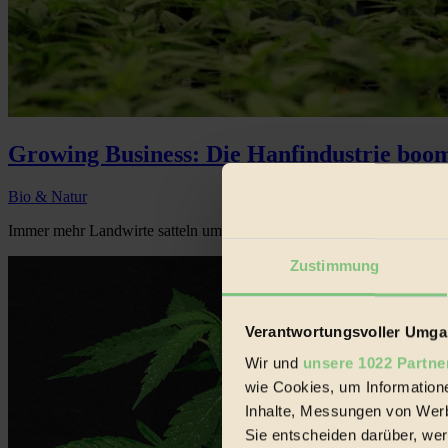
Growing Business: Die Hanfindustrie boo
Bio & Natur
Immer mehr Landwirte satteln um und die Produzenten werden erfinde
Zustimmung
Verantwortungsvoller Umgan
Wir und
unsere 1022 Partne
wie Cookies, um Information
Inhalte, Messungen von Werb
Sie entscheiden darüber, wer