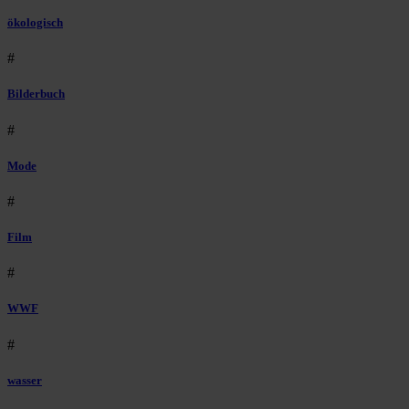
ökologisch
#
Bilderbuch
#
Mode
#
Film
#
WWF
#
wasser