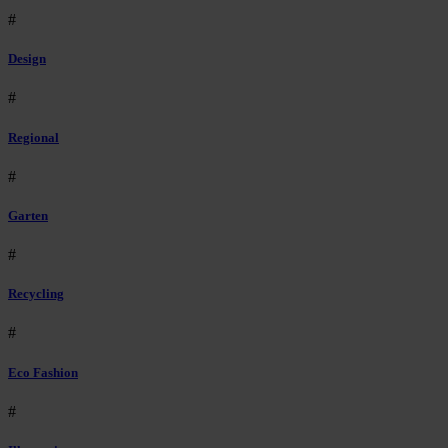
#
Design
#
Regional
#
Garten
#
Recycling
#
Eco Fashion
#