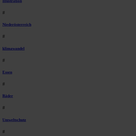
Illustration
#
Niederösterreich
#
klimawandel
#
Essen
#
Räder
#
Umweltschutz
#