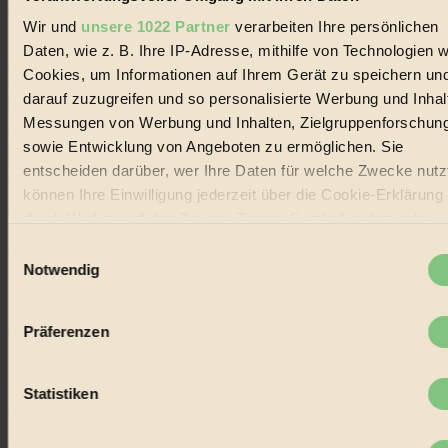
alternativer Energien.
Wir und
unsere 1022 Partner
verarbeiten Ihre persönlichen
Social Media
Daten, wie z. B. Ihre IP-Adresse, mithilfe von Technologien w
22.601 Fans auf Facebook
Cookies, um Informationen auf Ihrem Gerät zu speichern un
3.415 Follower auf Twitter
Folge uns auf Instagram
darauf zuzugreifen und so personalisierte Werbung und Inhal
Themen
Messungen von Werbung und Inhalten, Zielgruppenforschun
#
sowie Entwicklung von Angeboten zu ermöglichen. Sie
entscheiden darüber, wer Ihre Daten für welche Zwecke nutzt
Bio
können Ihre Einwilligung jederzeit über die Cookie-Erklärung
#
durch Klicken auf das Privacy Trigger Symbol ändern oder
widerrufen
Einwilligungsauswahl
Nachhaltigkeit
Notwendig
#
Wenn Sie es erlauben, würden wir auch gerne:
Informationen über Ihre geografische Lage erfassen,
Vegan
Präferenzen
welche bis auf einige Meter genau sein können
Ihr Gerät durch aktives Scannen nach bestimmten
#
Merkmalen (Fingerprinting) identifizieren
Statistiken
Lebensmittel
Erfahren Sie mehr darüber, wie Ihre persönlichen Daten
verarbeitet werden, und legen Sie Ihre Präferenzen im
Absch
#