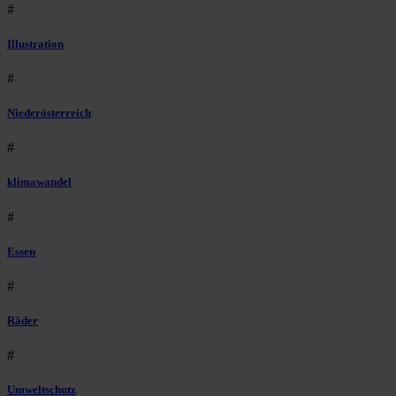
#
Illustration
#
Niederösterreich
#
klimawandel
#
Essen
#
Räder
#
Umweltschutz