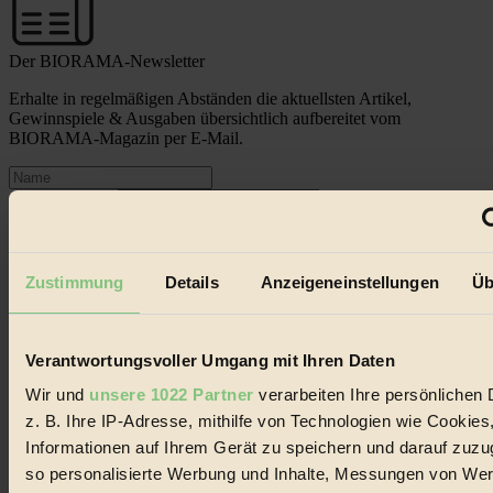
Der BIORAMA-Newsletter
Erhalte in regelmäßigen Abständen die aktuellsten Artikel,
Gewinnspiele & Ausgaben übersichtlich aufbereitet vom
BIORAMA-Magazin per E-Mail.
Jetzt eintragen:
Zustimmung
Details
Anzeigeneinstellungen
Üb
© 2026 Biorama GmbH
Verantwortungsvoller Umgang mit Ihren Daten
Wir und
unsere 1022 Partner
verarbeiten Ihre persönlichen 
Impressum & Disclaimer
Datenschutz
z. B. Ihre IP-Adresse, mithilfe von Technologien wie Cookies
Mediadaten
Informationen auf Ihrem Gerät zu speichern und darauf zuzu
so personalisierte Werbung und Inhalte, Messungen von We
Biorama steht für einen nachhaltigen Lebensstil und bewussten