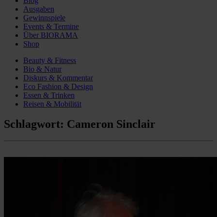
Blog
Ausgaben
Gewinnspiele
Events & Termine
Über BIORAMA
Shop
Beauty & Fitness
Bio & Natur
Diskurs & Kommentar
Eco Fashion & Design
Essen & Trinken
Reisen & Mobilität
Schlagwort:
Cameron Sinclair