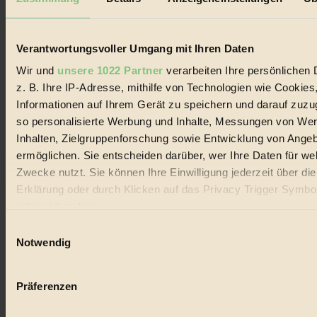
Biorama steht für einen nachhaltigen Lebensstil und bewussten
Lebenswandel. Es ist eine moderne Plattform für Ideen, Menschen
und Produkte, ein Leitfaden im schnell wachsenden Markt des
Handels mit Bioprodukten, des Fair-Trade sowie der Branche
Verantwortungsvoller Umgang mit Ihren Daten
alternativer Energien.
Wir und
unsere 1022 Partner
verarbeiten Ihre persönlichen 
Social Media
z. B. Ihre IP-Adresse, mithilfe von Technologien wie Cookies
22.601 Fans auf Facebook
Informationen auf Ihrem Gerät zu speichern und darauf zuzu
3.415 Follower auf Twitter
Folge uns auf Instagram
so personalisierte Werbung und Inhalte, Messungen von We
Themen
Inhalten, Zielgruppenforschung sowie Entwicklung von Ange
#
ermöglichen. Sie entscheiden darüber, wer Ihre Daten für we
Zwecke nutzt. Sie können Ihre Einwilligung jederzeit über di
Bio
Erklärung oder durch Klicken auf das Privacy Trigger Symbo
#
oder widerrufen
Einwilligungsauswahl
Nachhaltigkeit
Wenn Sie es erlauben, würden wir auch gerne:
Notwendig
#
Informationen über Ihre geografische Lage erfassen, 
auf einige Meter genau sein können
Vegan
Präferenzen
Ihr Gerät durch aktives Scannen nach bestimmten 
#
(Fingerprinting) identifizieren