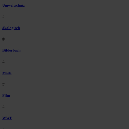
Umweltschutz
#
ökologisch
#
Bilderbuch
#
Mode
#
Film
#
WWF