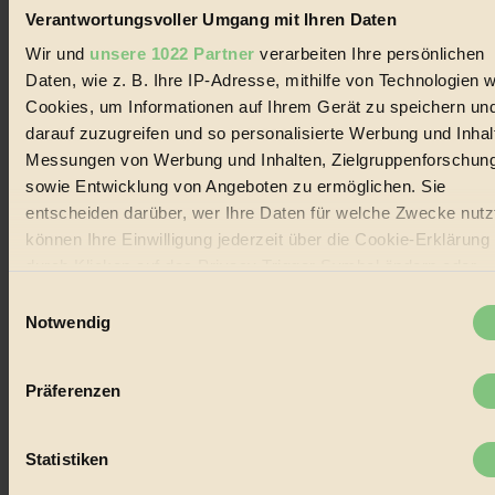
und Produkte, ein Leitfaden im schnell wachsenden Markt des
Verantwortungsvoller Umgang mit Ihren Daten
Handels mit Bioprodukten, des Fair-Trade sowie der Branche
alternativer Energien.
Wir und
unsere 1022 Partner
verarbeiten Ihre persönlichen
Daten, wie z. B. Ihre IP-Adresse, mithilfe von Technologien w
Social Media
Cookies, um Informationen auf Ihrem Gerät zu speichern un
22.601 Fans auf Facebook
3.415 Follower auf Twitter
darauf zuzugreifen und so personalisierte Werbung und Inhal
Folge uns auf Instagram
Messungen von Werbung und Inhalten, Zielgruppenforschun
Themen
sowie Entwicklung von Angeboten zu ermöglichen. Sie
#
entscheiden darüber, wer Ihre Daten für welche Zwecke nutzt
Bio
können Ihre Einwilligung jederzeit über die Cookie-Erklärung
durch Klicken auf das Privacy Trigger Symbol ändern oder
#
widerrufen
Einwilligungsauswahl
Nachhaltigkeit
Notwendig
Wenn Sie es erlauben, würden wir auch gerne:
#
Informationen über Ihre geografische Lage erfassen,
Präferenzen
welche bis auf einige Meter genau sein können
Vegan
Ihr Gerät durch aktives Scannen nach bestimmten
#
Merkmalen (Fingerprinting) identifizieren
Statistiken
Erfahren Sie mehr darüber, wie Ihre persönlichen Daten
Lebensmittel