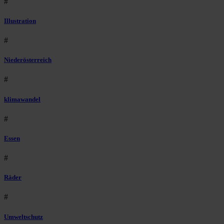
#
Illustration
#
Niederösterreich
#
klimawandel
#
Essen
#
Räder
#
Umweltschutz