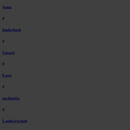
Natur
#
kinderbuch
#
Umwelt
#
Essen
#
nachhaltig
#
Landwirtschaft