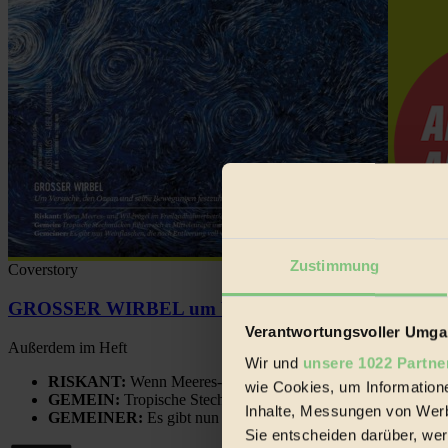
Zustimmung
Coverstory
GROSSER WIRBEL um Versuche, den Ozean und sein
Verantwortungsvoller Umgan
Außerdem im Heft
Wir und
unsere 1022 Partne
RISKANT:
Wenn Meeres- und Wildvögel im Freilandhühnerbe
wie Cookies, um Information
GEMEIN:
Tropische Stechmücken fühlen sich in Mitteleuropa
Inhalte, Messungen von Werb
GEMEINER:
Es gibt nun Weinflaschen, die nach Entleerung
Sie entscheiden darüber, wer