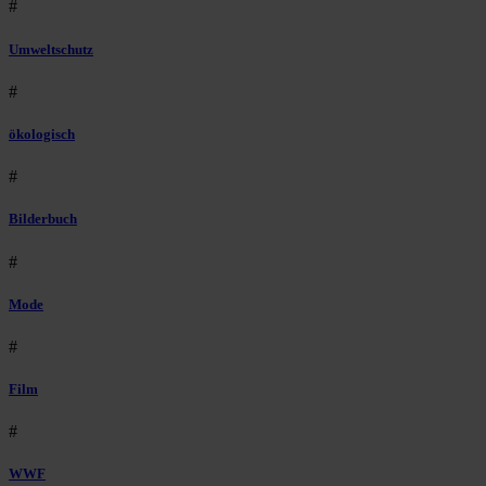
#
Umweltschutz
#
ökologisch
#
Bilderbuch
#
Mode
#
Film
#
WWF