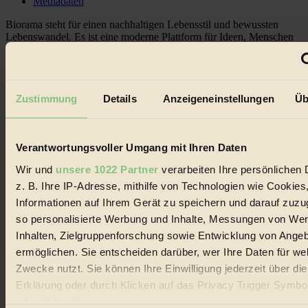
Mediadaten
Biorama steht für einen nachhaltigen Lebensstil und bewussten
Lebenswandel. Es ist eine moderne Plattform für Ideen, Menschen
und Produkte, ein Leitfaden im schnell wachsenden Markt des
Handels mit Bioprodukten, des Fair-Trade sowie der Branche
alternativer Energien.
Social Media
Zustimmung
Details
Anzeigeneinstellungen
Üb
22.601 Fans auf Facebook
3.415 Follower auf Twitter
Folge uns auf Instagram
Themen
Verantwortungsvoller Umgang mit Ihren Daten
#
Wir und
unsere 1022 Partner
verarbeiten Ihre persönlichen 
z. B. Ihre IP-Adresse, mithilfe von Technologien wie Cookies
Bio
Informationen auf Ihrem Gerät zu speichern und darauf zuzu
#
so personalisierte Werbung und Inhalte, Messungen von We
Inhalten, Zielgruppenforschung sowie Entwicklung von Ange
Nachhaltigkeit
ermöglichen. Sie entscheiden darüber, wer Ihre Daten für we
#
Zwecke nutzt. Sie können Ihre Einwilligung jederzeit über di
Erklärung oder durch Klicken auf das Privacy Trigger Symbo
Vegan
oder widerrufen