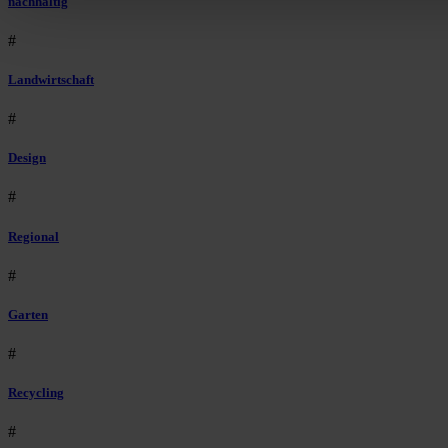
nachhaltig
#
Landwirtschaft
#
Design
#
Regional
#
Garten
#
Recycling
#