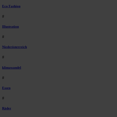
Eco Fashion
#
Illustration
#
Niederösterreich
#
klimawandel
#
Essen
#
Räder