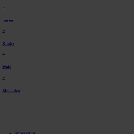
#
wasser
#
Kinder
#
Wald
#
Einkaufen
Impressum