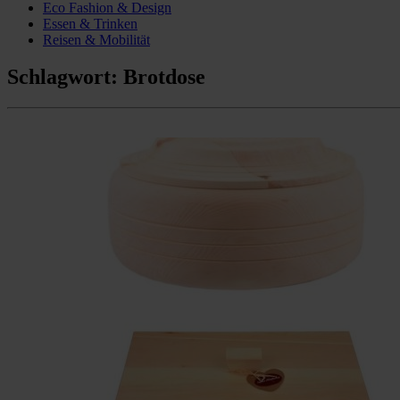
Eco Fashion & Design
Essen & Trinken
Reisen & Mobilität
Schlagwort:
Brotdose