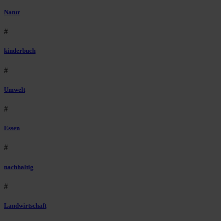
Natur
#
kinderbuch
#
Umwelt
#
Essen
#
nachhaltig
#
Landwirtschaft