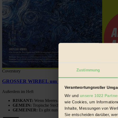
Zustimmung
Coverstory
GROSSER WIRBEL um Versuche, den Ozean und sein
Verantwortungsvoller Umgan
Außerdem im Heft
Wir und
unsere 1022 Partne
RISKANT:
Wenn Meeres- und Wildvögel im Freilandhühnerbe
wie Cookies, um Information
GEMEIN:
Tropische Stechmücken fühlen sich in Mitteleuropa
Inhalte, Messungen von Werb
GEMEINER:
Es gibt nun Weinflaschen, die nach Entleerung
Sie entscheiden darüber, wer