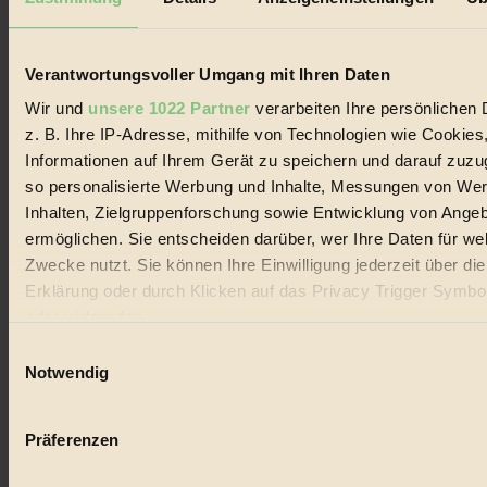
Biorama steht für einen nachhaltigen Lebensstil und bewussten
Lebenswandel. Es ist eine moderne Plattform für Ideen, Menschen
und Produkte, ein Leitfaden im schnell wachsenden Markt des
Handels mit Bioprodukten, des Fair-Trade sowie der Branche
Verantwortungsvoller Umgang mit Ihren Daten
alternativer Energien.
Wir und
unsere 1022 Partner
verarbeiten Ihre persönlichen 
Social Media
z. B. Ihre IP-Adresse, mithilfe von Technologien wie Cookies
22.601 Fans auf Facebook
Informationen auf Ihrem Gerät zu speichern und darauf zuzu
3.415 Follower auf Twitter
Folge uns auf Instagram
so personalisierte Werbung und Inhalte, Messungen von We
Themen
Inhalten, Zielgruppenforschung sowie Entwicklung von Ange
#
ermöglichen. Sie entscheiden darüber, wer Ihre Daten für we
Zwecke nutzt. Sie können Ihre Einwilligung jederzeit über di
Bio
Erklärung oder durch Klicken auf das Privacy Trigger Symbo
#
oder widerrufen
Einwilligungsauswahl
Nachhaltigkeit
Wenn Sie es erlauben, würden wir auch gerne:
Notwendig
#
Informationen über Ihre geografische Lage erfassen, 
auf einige Meter genau sein können
Vegan
Präferenzen
Ihr Gerät durch aktives Scannen nach bestimmten 
#
(Fingerprinting) identifizieren