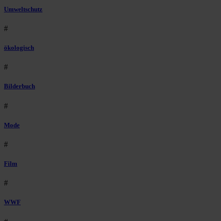
Umweltschutz
#
ökologisch
#
Bilderbuch
#
Mode
#
Film
#
WWF