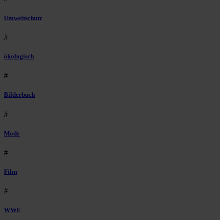
Umweltschutz
#
ökologisch
#
Bilderbuch
#
Mode
#
Film
#
WWF