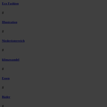
Eco Fashion
#
Illustration
#
Niederösterreich
#
klimawandel
#
Essen
#
Räder
#