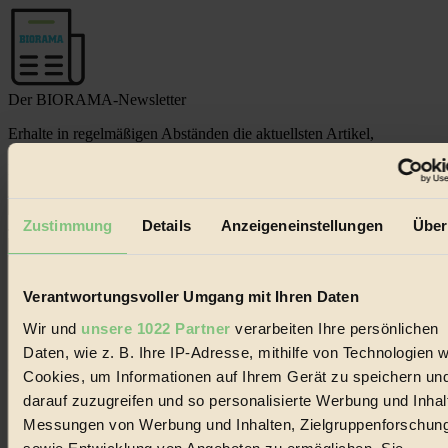
Der BIORAMA-Newsletter
Erhalte in regelmäßigen Abständen die aktuellsten Artikel,
Gewinnspiele & Ausgaben übersichtlich aufbereitet vom
BIORAMA-Magazin per E-Mail.
Jetzt eintragen:
Zustimmung
Details
Anzeigeneinstellungen
Über
Verantwortungsvoller Umgang mit Ihren Daten
Wir und
unsere 1022 Partner
verarbeiten Ihre persönlichen
Daten, wie z. B. Ihre IP-Adresse, mithilfe von Technologien w
© 2026 Biorama GmbH
Cookies, um Informationen auf Ihrem Gerät zu speichern un
darauf zuzugreifen und so personalisierte Werbung und Inhal
Impressum & Disclaimer
Datenschutz
Messungen von Werbung und Inhalten, Zielgruppenforschun
Mediadaten