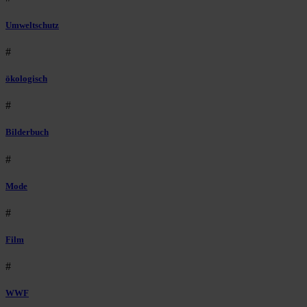
Umweltschutz
#
ökologisch
#
Bilderbuch
#
Mode
#
Film
#
WWF