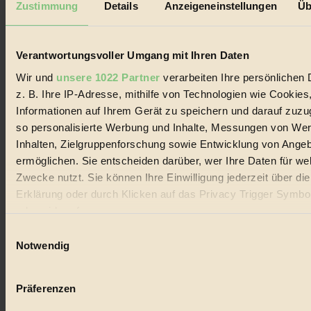
Zustimmung
Details
Anzeigeneinstellungen
Üb
Biorama steht für einen nachhaltigen Lebensstil und bewussten
Lebenswandel. Es ist eine moderne Plattform für Ideen, Menschen
und Produkte, ein Leitfaden im schnell wachsenden Markt des
Verantwortungsvoller Umgang mit Ihren Daten
Handels mit Bioprodukten, des Fair-Trade sowie der Branche
alternativer Energien.
Wir und
unsere 1022 Partner
verarbeiten Ihre persönlichen 
Social Media
z. B. Ihre IP-Adresse, mithilfe von Technologien wie Cookies
22.601 Fans auf Facebook
Informationen auf Ihrem Gerät zu speichern und darauf zuzu
3.415 Follower auf Twitter
so personalisierte Werbung und Inhalte, Messungen von We
Folge uns auf Instagram
Themen
Inhalten, Zielgruppenforschung sowie Entwicklung von Ange
#
ermöglichen. Sie entscheiden darüber, wer Ihre Daten für we
Zwecke nutzt. Sie können Ihre Einwilligung jederzeit über di
Bio
Erklärung oder durch Klicken auf das Privacy Trigger Symbo
#
oder widerrufen
Einwilligungsauswahl
Nachhaltigkeit
Wenn Sie es erlauben, würden wir auch gerne:
Notwendig
Informationen über Ihre geografische Lage erfassen, 
#
auf einige Meter genau sein können
Präferenzen
Vegan
Ihr Gerät durch aktives Scannen nach bestimmten 