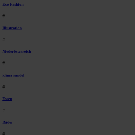
Eco Fashion
#
Illustration
#
Niederösterreich
#
klimawandel
#
Essen
#
Räder
#