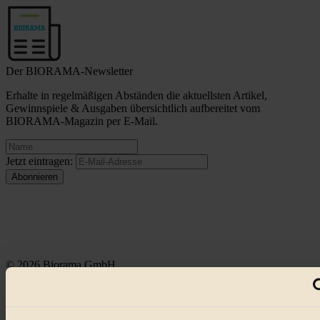
Der BIORAMA-Newsletter
Erhalte in regelmäßigen Abständen die aktuellsten Artikel,
Gewinnspiele & Ausgaben übersichtlich aufbereitet vom
BIORAMA-Magazin per E-Mail.
Jetzt eintragen:
© 2026 Biorama GmbH
Impressum & Disclaimer
Datenschutz
Mediadaten