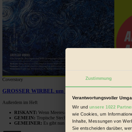
Zustimmung
Coverstory
GROSSER WIRBEL um Versuche, den Ozean und sein
Verantwortungsvoller Umgan
Außerdem im Heft
Wir und
unsere 1022 Partne
RISKANT:
Wenn Meeres- und Wildvögel im Freilandhühnerbe
wie Cookies, um Information
GEMEIN:
Tropische Stechmücken fühlen sich in Mitteleuropa
Inhalte, Messungen von Werb
GEMEINER:
Es gibt nun Weinflaschen, die nach Entleerung
Sie entscheiden darüber, wer