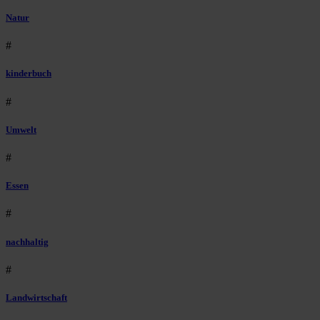
Natur
#
kinderbuch
#
Umwelt
#
Essen
#
nachhaltig
#
Landwirtschaft