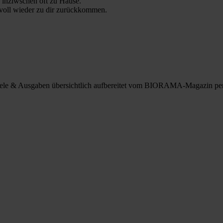
 inziwschen oft zu Hause.
 voll wieder zu dir zurückkommen.
spiele & Ausgaben übersichtlich aufbereitet vom BIORAMA-Magazin pe