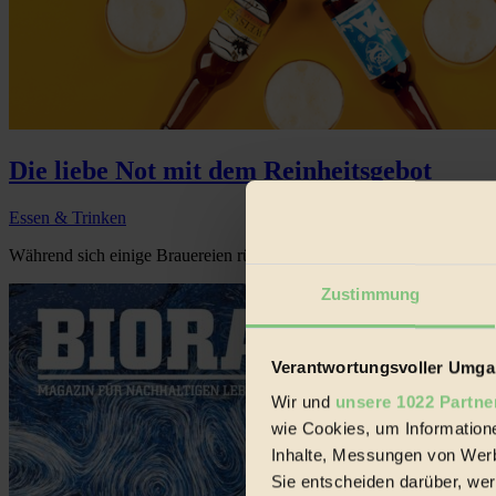
Die liebe Not mit dem Reinheitsgebot
Essen & Trinken
Während sich einige Brauereien rühmen, nach deutschem Reinheitsgebo
Zustimmung
Verantwortungsvoller Umgan
Wir und
unsere 1022 Partne
wie Cookies, um Information
Inhalte, Messungen von Werb
Sie entscheiden darüber, wer