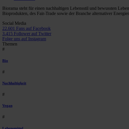
Biorama steht für einen nachhaltigen Lebensstil und bewussten Lebe
Bioprodukten, des Fair-Trade sowie der Branche alternativer Energie
Social Media
22.601 Fans auf Facebook
3.415 Follower auf Twitter
Folge uns auf Instagram
Themen
#
Bio
#
Nachhaltigkeit
#
Vegan
#
Lebensmittel