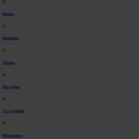
#
Design
#
Regional
#
Garten
#
Recycling
#
Eco Fashion
#
Illustration