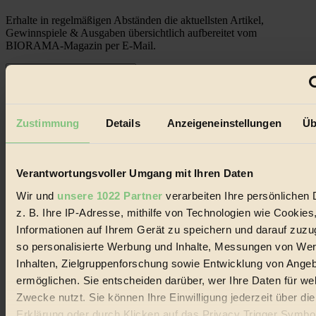
Erhalte in regelmäßigen Abständen die aktuellsten Artikel,
Gewinnspiele & Ausgaben übersichtlich aufbereitet vom
BIORAMA-Magazin per E-Mail.
Jetzt eintragen:
Zustimmung
Details
Anzeigeneinstellungen
Üb
Verantwortungsvoller Umgang mit Ihren Daten
© 2026 Biorama GmbH
Wir und
unsere 1022 Partner
verarbeiten Ihre persönlichen 
Impressum & Disclaimer
z. B. Ihre IP-Adresse, mithilfe von Technologien wie Cookies
Datenschutz
Informationen auf Ihrem Gerät zu speichern und darauf zuzu
Mediadaten
so personalisierte Werbung und Inhalte, Messungen von We
Biorama steht für einen nachhaltigen Lebensstil und bewussten
Inhalten, Zielgruppenforschung sowie Entwicklung von Ange
Lebenswandel. Es ist eine moderne Plattform für Ideen, Menschen
ermöglichen. Sie entscheiden darüber, wer Ihre Daten für we
und Produkte, ein Leitfaden im schnell wachsenden Markt des
Zwecke nutzt. Sie können Ihre Einwilligung jederzeit über di
Handels mit Bioprodukten, des Fair-Trade sowie der Branche
alternativer Energien.
Erklärung oder durch Klicken auf das Privacy Trigger Symbo