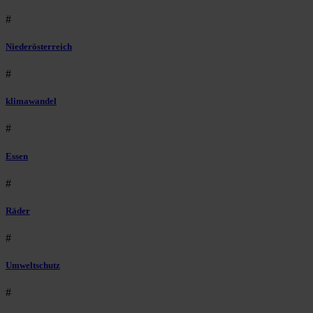
#
Niederösterreich
#
klimawandel
#
Essen
#
Räder
#
Umweltschutz
#