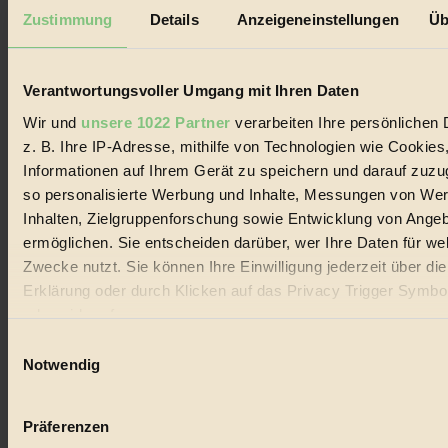
Mediadaten
Zustimmung
Details
Anzeigeneinstellungen
Üb
Biorama steht für einen nachhaltigen Lebensstil und bewussten
Lebenswandel. Es ist eine moderne Plattform für Ideen, Menschen
und Produkte, ein Leitfaden im schnell wachsenden Markt des
Verantwortungsvoller Umgang mit Ihren Daten
Handels mit Bioprodukten, des Fair-Trade sowie der Branche
alternativer Energien.
Wir und
unsere 1022 Partner
verarbeiten Ihre persönlichen 
z. B. Ihre IP-Adresse, mithilfe von Technologien wie Cookies
Social Media
22.601 Fans auf Facebook
Informationen auf Ihrem Gerät zu speichern und darauf zuzu
3.415 Follower auf Twitter
so personalisierte Werbung und Inhalte, Messungen von We
Folge uns auf Instagram
Inhalten, Zielgruppenforschung sowie Entwicklung von Ange
Themen
#
ermöglichen. Sie entscheiden darüber, wer Ihre Daten für we
Zwecke nutzt. Sie können Ihre Einwilligung jederzeit über di
Bio
Erklärung oder durch Klicken auf das Privacy Trigger Symbo
oder widerrufen
#
Einwilligungsauswahl
Nachhaltigkeit
Wenn Sie es erlauben, würden wir auch gerne:
Notwendig
Informationen über Ihre geografische Lage erfassen, 
#
auf einige Meter genau sein können
Präferenzen
Vegan
Ihr Gerät durch aktives Scannen nach bestimmten 