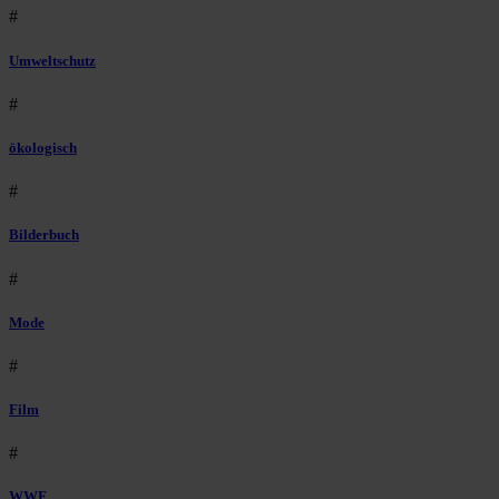
#
Umweltschutz
#
ökologisch
#
Bilderbuch
#
Mode
#
Film
#
WWF