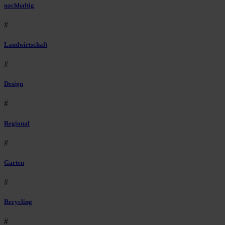
nachhaltig
#
Landwirtschaft
#
Design
#
Regional
#
Garten
#
Recycling
#