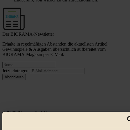
Der BIORAMA-Newsletter
Erhalte in regelmäßigen Abständen die aktuellsten Artikel,
Gewinnspiele & Ausgaben übersichtlich aufbereitet vom
BIORAMA-Magazin per E-Mail.
Jetzt eintragen:
© 2026 Biorama GmbH
Impressum & Disclaimer
Datenschutz