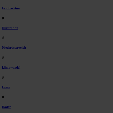
Eco Fashion
#
Illustration
#
Niederösterreich
#
klimawandel
#
Essen
#
Räder