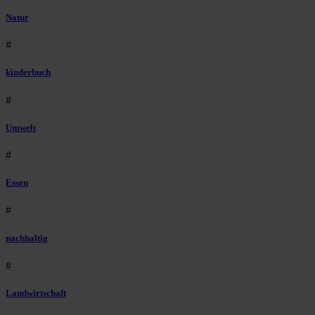
Natur
#
kinderbuch
#
Umwelt
#
Essen
#
nachhaltig
#
Landwirtschaft