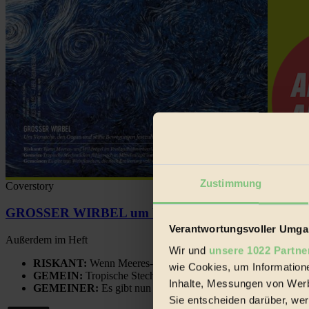
Zustimmung
Coverstory
GROSSER WIRBEL um Versuche, den Ozean und sein
Verantwortungsvoller Umgan
Außerdem im Heft
Wir und
unsere 1022 Partne
RISKANT:
Wenn Meeres- und Wildvögel im Freilandhühnerbe
wie Cookies, um Information
GEMEIN:
Tropische Stechmücken fühlen sich in Mitteleuropa
Inhalte, Messungen von Werb
GEMEINER:
Es gibt nun Weinflaschen, die nach Entleerung
Sie entscheiden darüber, wer