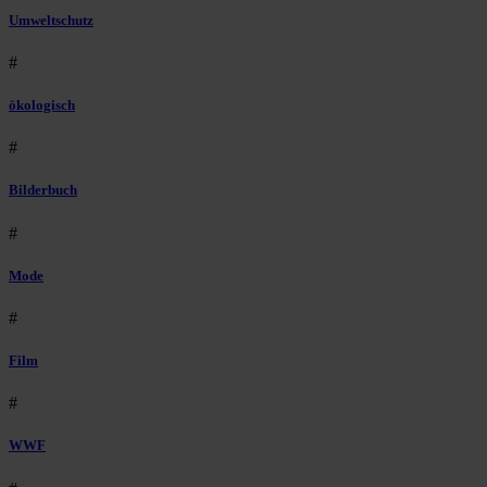
Umweltschutz
#
ökologisch
#
Bilderbuch
#
Mode
#
Film
#
WWF