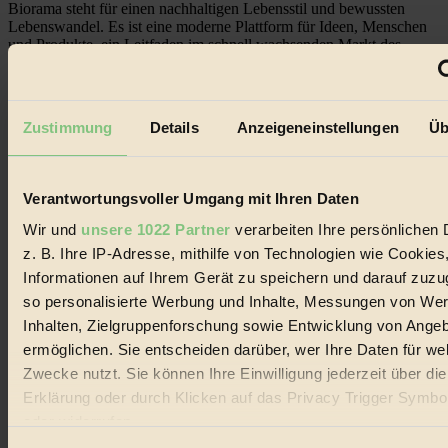
Biorama steht für einen nachhaltigen Lebensstil und bewussten
Lebenswandel. Es ist eine moderne Plattform für Ideen, Menschen
und Produkte, ein Leitfaden im schnell wachsenden Markt des
Handels mit Bioprodukten, des Fair-Trade sowie der Branche
alternativer Energien.
Social Media
Zustimmung
Details
Anzeigeneinstellungen
Üb
22.601 Fans auf Facebook
3.415 Follower auf Twitter
Folge uns auf Instagram
Themen
Verantwortungsvoller Umgang mit Ihren Daten
#
Wir und
unsere 1022 Partner
verarbeiten Ihre persönlichen 
Bio
z. B. Ihre IP-Adresse, mithilfe von Technologien wie Cookies
Informationen auf Ihrem Gerät zu speichern und darauf zuzu
#
so personalisierte Werbung und Inhalte, Messungen von We
Nachhaltigkeit
Inhalten, Zielgruppenforschung sowie Entwicklung von Ange
ermöglichen. Sie entscheiden darüber, wer Ihre Daten für we
#
Zwecke nutzt. Sie können Ihre Einwilligung jederzeit über di
Erklärung oder durch Klicken auf das Privacy Trigger Symbo
Vegan
oder widerrufen
#