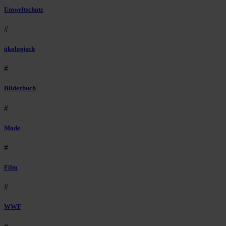
Umweltschutz
#
ökologisch
#
Bilderbuch
#
Mode
#
Film
#
WWF