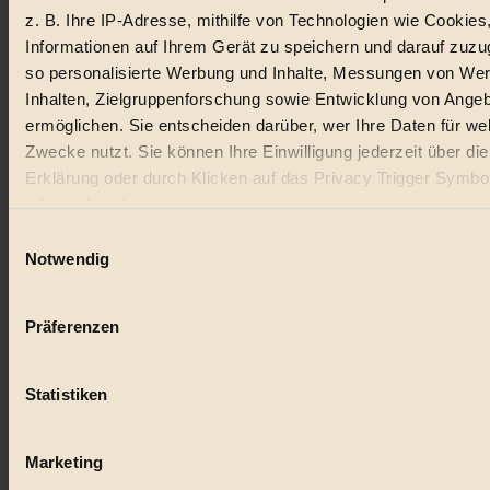
z. B. Ihre IP-Adresse, mithilfe von Technologien wie Cookies
Lebensmittel
Informationen auf Ihrem Gerät zu speichern und darauf zuzu
so personalisierte Werbung und Inhalte, Messungen von We
#
Inhalten, Zielgruppenforschung sowie Entwicklung von Ange
Natur
ermöglichen. Sie entscheiden darüber, wer Ihre Daten für we
Zwecke nutzt. Sie können Ihre Einwilligung jederzeit über di
#
Erklärung oder durch Klicken auf das Privacy Trigger Symbo
oder widerrufen
kinderbuch
Einwilligungsauswahl
#
Wenn Sie es erlauben, würden wir auch gerne:
Notwendig
Informationen über Ihre geografische Lage erfassen, 
Umwelt
auf einige Meter genau sein können
Präferenzen
#
Ihr Gerät durch aktives Scannen nach bestimmten 
(Fingerprinting) identifizieren
Essen
Statistiken
Erfahren Sie mehr darüber, wie Ihre persönlichen Daten verar
#
werden, und legen Sie Ihre Präferenzen im
Abschnitt Einzel
fest.
Marketing
nachhaltig