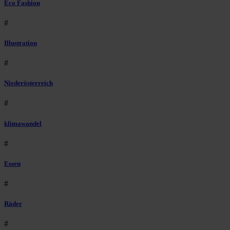
Eco Fashion
#
Illustration
#
Niederösterreich
#
klimawandel
#
Essen
#
Räder
#