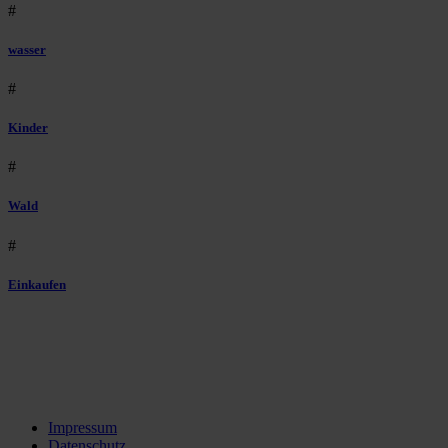
#
wasser
#
Kinder
#
Wald
#
Einkaufen
Impressum
Datenschutz