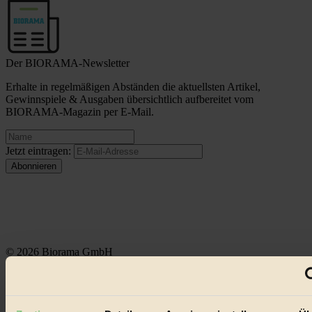
Der BIORAMA-Newsletter
Erhalte in regelmäßigen Abständen die aktuellsten Artikel,
Gewinnspiele & Ausgaben übersichtlich aufbereitet vom
BIORAMA-Magazin per E-Mail.
Jetzt eintragen:
© 2026 Biorama GmbH
Impressum & Disclaimer
Datenschutz
Mediadaten