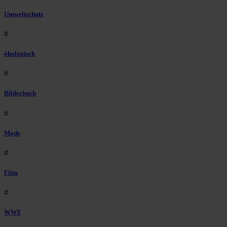
Umweltschutz
#
ökologisch
#
Bilderbuch
#
Mode
#
Film
#
WWF