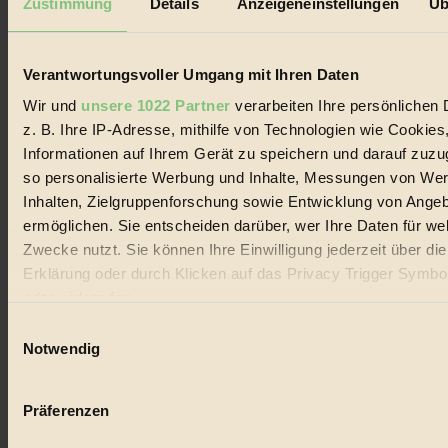
Zustimmung
Details
Anzeigeneinstellungen
Üb
Biorama steht für einen nachhaltigen Lebensstil und bewussten
Lebenswandel. Es ist eine moderne Plattform für Ideen, Menschen
und Produkte, ein Leitfaden im schnell wachsenden Markt des
Handels mit Bioprodukten, des Fair-Trade sowie der Branche
Verantwortungsvoller Umgang mit Ihren Daten
alternativer Energien.
Wir und
unsere 1022 Partner
verarbeiten Ihre persönlichen 
Social Media
z. B. Ihre IP-Adresse, mithilfe von Technologien wie Cookies
22.601 Fans auf Facebook
Informationen auf Ihrem Gerät zu speichern und darauf zuzu
3.415 Follower auf Twitter
Folge uns auf Instagram
so personalisierte Werbung und Inhalte, Messungen von We
Themen
Inhalten, Zielgruppenforschung sowie Entwicklung von Ange
#
ermöglichen. Sie entscheiden darüber, wer Ihre Daten für we
Zwecke nutzt. Sie können Ihre Einwilligung jederzeit über di
Bio
Erklärung oder durch Klicken auf das Privacy Trigger Symbo
#
oder widerrufen
Einwilligungsauswahl
Nachhaltigkeit
Wenn Sie es erlauben, würden wir auch gerne:
Notwendig
#
Informationen über Ihre geografische Lage erfassen, 
auf einige Meter genau sein können
Vegan
Präferenzen
Ihr Gerät durch aktives Scannen nach bestimmten 
(Fingerprinting) identifizieren