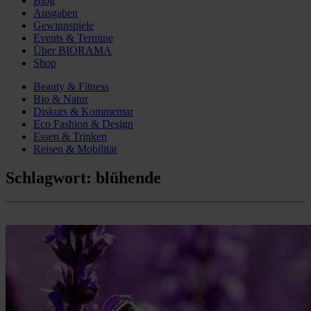
Blog
Ausgaben
Gewinnspiele
Events & Termine
Über BIORAMA
Shop
Beauty & Fitness
Bio & Natur
Diskurs & Kommentar
Eco Fashion & Design
Essen & Trinken
Reisen & Mobilität
Schlagwort:
blühende