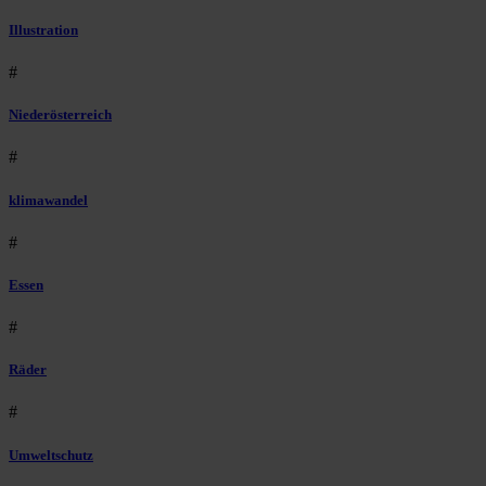
Illustration
#
Niederösterreich
#
klimawandel
#
Essen
#
Räder
#
Umweltschutz