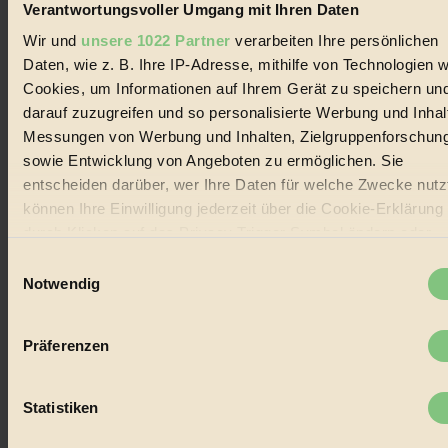
Verantwortungsvoller Umgang mit Ihren Daten
Handels mit Bioprodukten, des Fair-Trade sowie der Branche
alternativer Energien.
Wir und
unsere 1022 Partner
verarbeiten Ihre persönlichen
Daten, wie z. B. Ihre IP-Adresse, mithilfe von Technologien w
Social Media
22.601 Fans auf Facebook
Cookies, um Informationen auf Ihrem Gerät zu speichern un
3.415 Follower auf Twitter
darauf zuzugreifen und so personalisierte Werbung und Inhal
Folge uns auf Instagram
Messungen von Werbung und Inhalten, Zielgruppenforschun
Themen
#
sowie Entwicklung von Angeboten zu ermöglichen. Sie
entscheiden darüber, wer Ihre Daten für welche Zwecke nutzt
Bio
können Ihre Einwilligung jederzeit über die Cookie-Erklärung
durch Klicken auf das Privacy Trigger Symbol ändern oder
#
widerrufen
Einwilligungsauswahl
Nachhaltigkeit
Notwendig
Wenn Sie es erlauben, würden wir auch gerne:
#
Informationen über Ihre geografische Lage erfassen,
Präferenzen
Vegan
welche bis auf einige Meter genau sein können
Ihr Gerät durch aktives Scannen nach bestimmten
#
Merkmalen (Fingerprinting) identifizieren
Statistiken
Erfahren Sie mehr darüber, wie Ihre persönlichen Daten
Lebensmittel