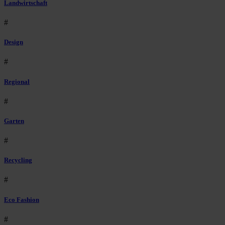
Landwirtschaft
#
Design
#
Regional
#
Garten
#
Recycling
#
Eco Fashion
#