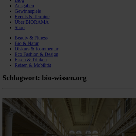
Blog
Ausgaben
Gewinnspiele
Events & Termine
Über BIORAMA
Shop
Beauty & Fitness
Bio & Natur
Diskurs & Kommentar
Eco Fashion & Design
Essen & Trinken
Reisen & Mobilität
Schlagwort:
bio-wissen.org