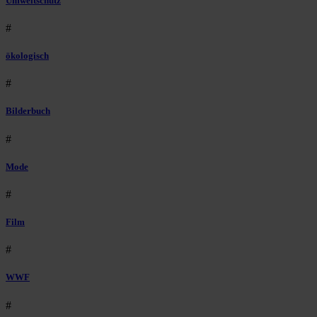
Umweltschutz
#
ökologisch
#
Bilderbuch
#
Mode
#
Film
#
WWF
#