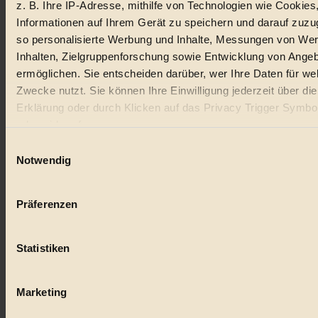
z. B. Ihre IP-Adresse, mithilfe von Technologien wie Cookies
Lebensmittel
Informationen auf Ihrem Gerät zu speichern und darauf zuzu
#
so personalisierte Werbung und Inhalte, Messungen von We
Inhalten, Zielgruppenforschung sowie Entwicklung von Ange
Natur
ermöglichen. Sie entscheiden darüber, wer Ihre Daten für we
Zwecke nutzt. Sie können Ihre Einwilligung jederzeit über di
#
Erklärung oder durch Klicken auf das Privacy Trigger Symbo
kinderbuch
oder widerrufen
Einwilligungsauswahl
#
Wenn Sie es erlauben, würden wir auch gerne:
Notwendig
Umwelt
Informationen über Ihre geografische Lage erfassen, 
auf einige Meter genau sein können
#
Präferenzen
Ihr Gerät durch aktives Scannen nach bestimmten 
(Fingerprinting) identifizieren
Essen
Statistiken
Erfahren Sie mehr darüber, wie Ihre persönlichen Daten verar
#
werden, und legen Sie Ihre Präferenzen im
Abschnitt Einzel
fest.
nachhaltig
Marketing
#
BIORAMA.eu verwendet Cookies