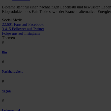
Biorama steht für einen nachhaltigen Lebensstil und bewussten Lebe
Bioprodukten, des Fair-Trade sowie der Branche alternativer Energie
Social Media
22.601 Fans auf Facebook
3.415 Follower auf Twitter
Folge uns auf Instagram
Themen
#
Bio
#
Nachhaltigkeit
#
Vegan
#
Lebensmittel