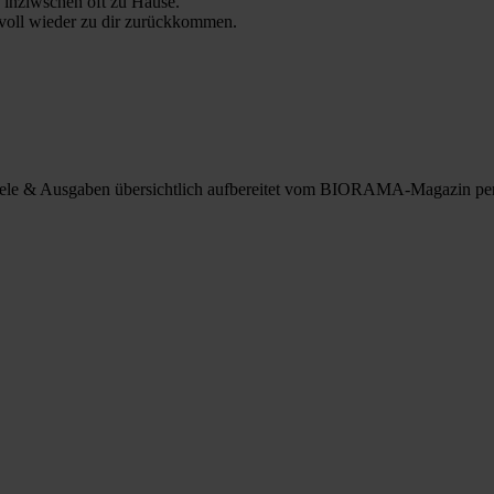
 inziwschen oft zu Hause.
 voll wieder zu dir zurückkommen.
spiele & Ausgaben übersichtlich aufbereitet vom BIORAMA-Magazin pe