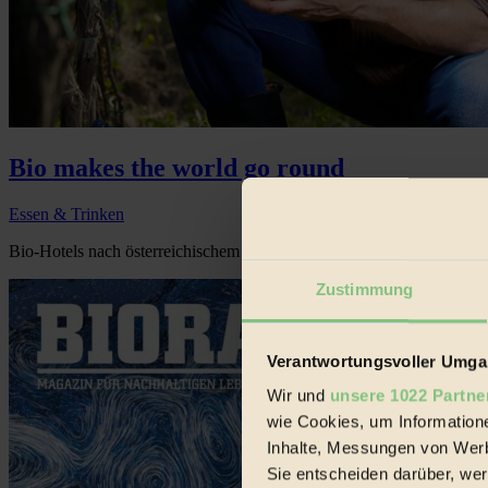
Bio makes the world go round
Essen & Trinken
Bio-Hotels nach österreichischem Vorbild in Japan? Tiroler Bio-Ziege
Zustimmung
Verantwortungsvoller Umgan
Wir und
unsere 1022 Partne
wie Cookies, um Information
Inhalte, Messungen von Werb
Sie entscheiden darüber, wer