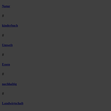
Natur
#
kinderbuch
#
Umwelt
#
Essen
#
nachhaltig
#
Landwirtschaft