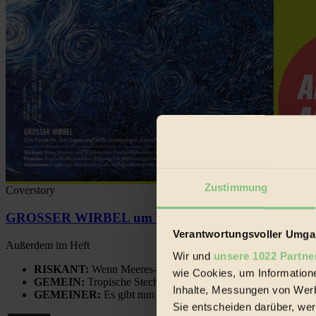
Zustimmung
Coverstory
GROSSER WIRBEL um Versuche, den Ozean und sein
Verantwortungsvoller Umgan
Außerdem im Heft
Wir und
unsere 1022 Partne
RISKANT:
Wenn Meeres- und Wildvögel im Freilandhühnerbe
wie Cookies, um Information
GEMEIN:
Tropische Stechmücken fühlen sich in Mitteleuropa
Inhalte, Messungen von Werb
GEMEINER:
Es gibt nun Weinflaschen, die nach Entleerung
Sie entscheiden darüber, wer