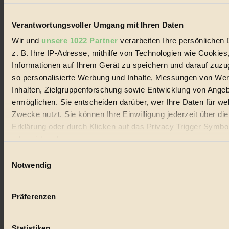
und Produkte, ein Leitfaden im schnell wachsenden Markt des
Handels mit Bioprodukten, des Fair-Trade sowie der Branche
alternativer Energien.
Verantwortungsvoller Umgang mit Ihren Daten
Wir und
unsere 1022 Partner
verarbeiten Ihre persönlichen 
Social Media
22.601 Fans auf Facebook
z. B. Ihre IP-Adresse, mithilfe von Technologien wie Cookies
3.415 Follower auf Twitter
Informationen auf Ihrem Gerät zu speichern und darauf zuzu
Folge uns auf Instagram
so personalisierte Werbung und Inhalte, Messungen von We
Themen
#
Inhalten, Zielgruppenforschung sowie Entwicklung von Ange
ermöglichen. Sie entscheiden darüber, wer Ihre Daten für we
Bio
Zwecke nutzt. Sie können Ihre Einwilligung jederzeit über di
Erklärung oder durch Klicken auf das Privacy Trigger Symbo
#
oder widerrufen
Nachhaltigkeit
Einwilligungsauswahl
Wenn Sie es erlauben, würden wir auch gerne:
Notwendig
#
Informationen über Ihre geografische Lage erfassen, 
Vegan
auf einige Meter genau sein können
Präferenzen
Ihr Gerät durch aktives Scannen nach bestimmten 
#
(Fingerprinting) identifizieren
Statistiken
Lebensmittel
Erfahren Sie mehr darüber, wie Ihre persönlichen Daten verar