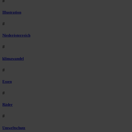
#
Illustration
#
Niederösterreich
#
klimawandel
#
Essen
#
Räder
#
Umweltschutz